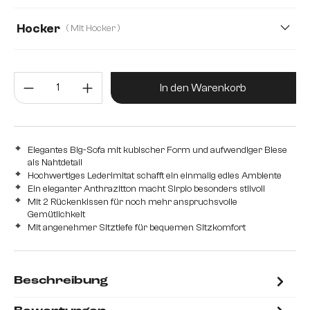
50
78
Hocker
( Mit Hocker )
Mit Hocker
Ohne Hocker
Produkt Anzahl: Gib den gewünsc
In den Warenkorb
Elegantes Big-Sofa mit kubischer Form und aufwendiger Biese
als Nahtdetail
Hochwertiges Lederimitat schafft ein einmalig edles Ambiente
Ein eleganter Anthrazitton macht Sirpio besonders stilvoll
Mit 2 Rückenkissen für noch mehr anspruchsvolle
Gemütlichkeit
Mit angenehmer Sitztiefe für bequemen Sitzkomfort
Beschreibung