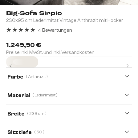
Big-Sofa Sirpio
230x95 cm Lederimitat Vintage Anthrazit mit Hocker
4 Bewertungen
Durchschnittliche Bewertung von 5 von 5 Sternen
1.249,90 €
Preise inkl. MwSt. und inkl. Versandkosten
Sofort versandfertig
Farbe
( Anthrazit )
Material
( Lederimitat )
Lederimitat
Boucle
Cord
Mikrofaserstoff
Breite
( 233 cm )
233 cm
266 cm
Sitztiefe
( 50 )