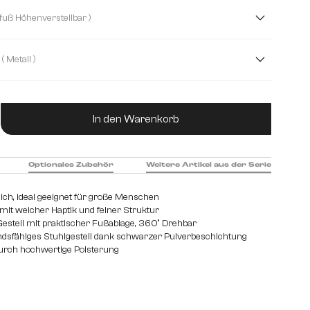
 Soft
Cord
Echt Leder
Mikrofaser/Bouclé
( Drehfuß Höhenverstellbar )
Plüsch
Strukturstoff Soft
Teddystoff
( Metall )
et
Metall
ukt Anzahl: Gib den gewünschten Wert ein od
In den Warenkorb
Optionales Zubehör
Weitere Artikel aus der Serie
eich, ideal geeignet für große Menschen
mit weicher Haptik und feiner Struktur
estell mit praktischer Fußablage, 360° Drehbar
dsfähiges Stuhlgestell dank schwarzer Pulverbeschichtung
urch hochwertige Polsterung