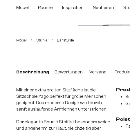
m Hauptinhalt springen
Zur Suche springen
Zur Hauptnavigation springen
Möbel
Räume
Inspiration
Neuheiten
St
Bildergalerie überspringen
Möbel
Stühle
Barstühle
Beschreibung
Bewertungen
Versand
Produkt
Mit einer extra breiten Sitzfläche ist die
Prod
Sitzschale Yago perfekt für große Menschen
Sc
geeignet. Das moderne Design wird durch
Ge
sanft auslaufende Armlehnen unterstrichen.
Pols
Der elegante Bouclé Stoff ist besonders weich
T
und angenehm zur Haut, gleichzeitig aber