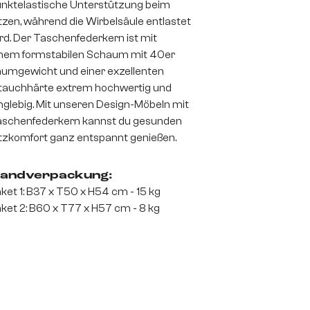
nktelastische Unterstützung beim
tzen, während die Wirbelsäule entlastet
rd. Der Taschenfederkern ist mit
nem formstabilen Schaum mit 40er
umgewicht und einer exzellenten
auchhärte extrem hochwertig und
nglebig. Mit unseren Design-Möbeln mit
schenfederkern kannst du gesunden
tzkomfort ganz entspannt genießen.
andverpackung:
ket 1: B37 x T50 x H54 cm - 15 kg
ket 2: B60 x T77 x H57 cm - 8 kg