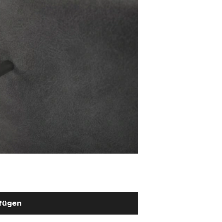
Barstuhlgriff
Metall Schwarz
2,90 €
ufügen