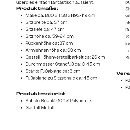
pu
überdies einfach fantastisch aussieht.
Produktmaße:
Si
Maße ca.: B60 x T58 x H93-119 cm
wi
Sitzbreite ca.: 37 cm
ei
Sitztiefe ca.: 47 cm
Ra
Sitzhöhe ca.: 59-84 cm
St
Rückenhöhe ca.: 37 cm
la
Armlehnenhöhe ca.: 63 cm
Ta
Gestell Höhenverstellbarkeit ca.: 26 cm
Si
Durchmesser Standfuß ca.: Ø 45 cm
Stärke Fußablage ca.: 3 cm
Vers
Fußablage zu Sitzschale ca.: 45 cm
Pa
Pa
Produktmaterial:
Schale: Bouclé (100% Polyester)
Gestell: Metall