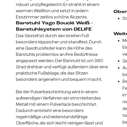
robust und pflegeleicht. Er strahlt in einem
warmen Weißton und setzt in jedem
Ober
Esszimmer zeitlos schöne Akzente.
St
Barstuhl Yago Bouclé Weiß -
Barstuhlsystem von DELIFE
Weite
Das Gestell ist durch den breiten Fuß
Mo
besonders kippsicher und standfest. Durch
Ei
eine Gasdruckfeder kann die Höhe des
v
Barstuhls problemlos an Ihre Bedürfnisse
angepasst werden. Der Barstuhl ist um 360
Ge
Grad drehbar und verfügt außerdem über eine
Au
praktische Fußablage, die das Sitzen
be
besonders angenehm und bequem macht.
Be
Fe
Bei der Pulverbeschichtung wird in einem
im
aufwendigen Verfahren ein stromleitendes
ni
Metall mit einem Pulverlack beschichtet.
de
Dadurch entsteht eine besonders
ta
regelmäßige und widerstandsfähige
bi
Oberfläche, die sich leicht reinigen lässt und