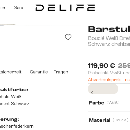
ore
Sale
Barstuh
Bouclé Weiß Dreh
Schwarz drehba
119,90 €
259
sicherheit
Garantie
Fragen
Preise inkl. MwSt. un
Abverkaufspreis - nu
Sofort versandfertig
uktfarbe:
hale: Weiß
Farbe
( Weiß )
stell: Schwarz
terung:
Material
( Boucle )
aschenfederkern