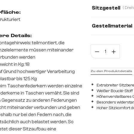
Boucle
Bouclé
Sitzgestell
fläche:
Mikrofaserstoff
rukturiert
Gestellmaterial
Webstoff Soft
re Details:
Edelstahl gebürst
ntagehinweis: teilmontiert, die
Prod
nzelelemente müssen miteinander
erbunden werden
wicht in Kg: 18
f Grund hochwertiger Verarbeitung
Zu den Produktdetails
lastbar bis 125 Kg
Extrabreiter Sitzber
im Taschenfederkern werden einzelne
Weißer Bouclé-Stoff 
derkerne in Taschen vernäht. Sie sind
Höhenverstellbares G
 Gegensatz zu anderen Federungen
Besonders widerstan
cht miteinander verbunden und geben
Hoher Sitzkomfort d
shalb nur bei den Federn nach, die
tsächlich auch belastet werden. So
etet dieser Sitzaufbau eine