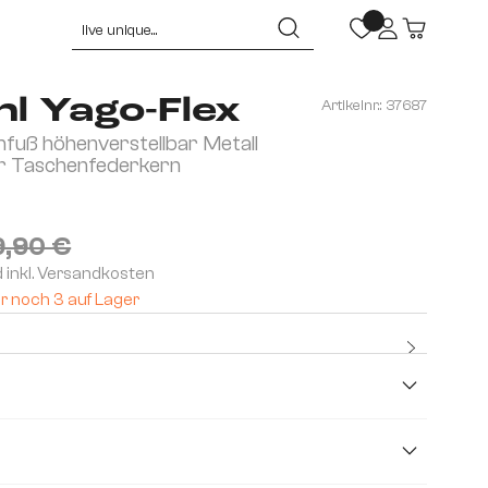
l Yago-Flex
Artikelnr.:
37687
fuß höhenverstellbar Metall
r Taschenfederkern
,90 €
d inkl. Versandkosten
r noch 3 auf Lager
Kostenlo
Premium