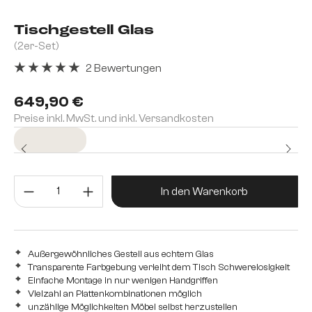
Tischgestell Glas
(2er-Set)
2 Bewertungen
Durchschnittliche Bewertung von 5 von 5 Sternen
649,90 €
Preise inkl. MwSt. und inkl. Versandkosten
Sofort versandfertig
Produkt Anzahl: Gib den gewünsc
In den Warenkorb
Außergewöhnliches Gestell aus echtem Glas
Transparente Farbgebung verleiht dem Tisch Schwerelosigkeit
Einfache Montage in nur wenigen Handgriffen
Vielzahl an Plattenkombinationen möglich
unzählige Möglichkeiten Möbel selbst herzustellen