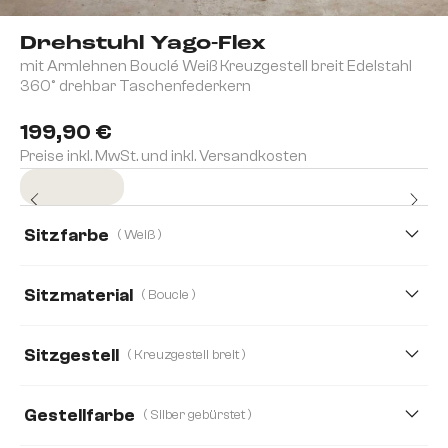
Drehstuhl Yago-Flex
mit Armlehnen Bouclé Weiß Kreuzgestell breit Edelstahl
360° drehbar Taschenfederkern
199,90 €
Preise inkl. MwSt. und inkl. Versandkosten
Sofort versandfertig
Sitzfarbe
( Weiß )
Sitzmaterial
( Boucle )
Boucle
Bouclé Soft
Chenille
Echt Leder
Sitzgestell
( Kreuzgestell breit )
Mikrofaser
Mikrofaser/Bouclé
Plüsch
Gestellfarbe
( Silber gebürstet )
Samt
Strukturstoff Soft
Teddystoff