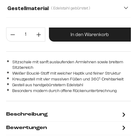
Webstoff Soft
Gestellmaterial
( Edelstahl gebürstet )
Edelstahl gebürstet
Edelstahl graphit
Eiche
Produkt Anzahl: Gib den gewünsc
Holz
Metall
In den Warenkorb
Sitzschale mit sanft auslaufenden Armlehnen sowie breitem
Sitzbereich
Weißer Bouclé-Stoff mit weicher Haptik und feiner Struktur
Kreuzgestell mit vier massiven Füßen und 360°-Drehbarkeit
Gestell aus handgebürstetem Edelstahl
Besonders modern durch offene Rückenunterbrechnung
Beschreibung
Bewertungen