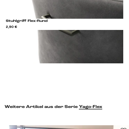
Stuhlgriff Flex-Rund
2,90 €
2,9
Stuhlgriff hinzufügen
Weitere Artikel aus der Serie
Yago-Flex