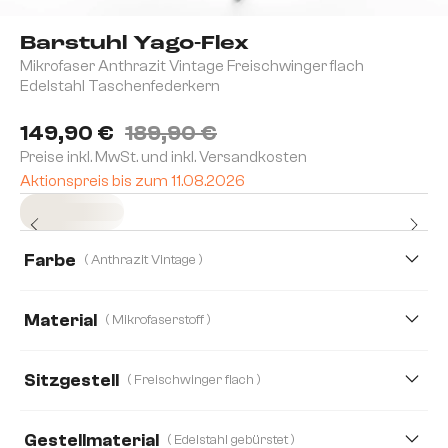
Barstuhl Yago-Flex
Mikrofaser Anthrazit Vintage Freischwinger flach
Edelstahl Taschenfederkern
149,90 €
189,90 €
Preise inkl. MwSt. und inkl. Versandkosten
Aktionspreis bis zum 11.08.2026
Sofort versandfertig
Farbe
( Anthrazit Vintage )
Material
( Mikrofaserstoff )
Mikrofaserstoff
Boucle
Bouclé Soft
Cord
Sitzgestell
( Freischwinger flach )
Echt Leder
Mikrofaser/Bouclé
Plüsch
Gestellmaterial
( Edelstahl gebürstet )
Strukturstoff Soft
Teddystoff
Webstoff Soft