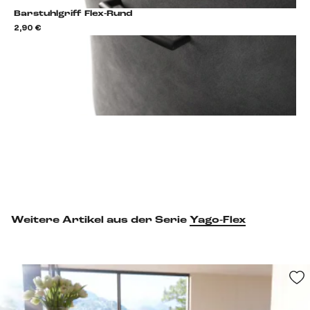
Barstuhlgriff Flex-Rund
2,90 €
2,9
Barstuhlgriff hinzufügen
Weitere Artikel aus der Serie
Yago-Flex