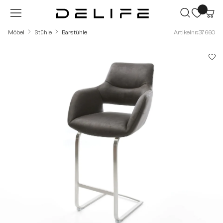
Zum Hauptinhalt springen
Möbel
Stühle
Barstühle
Artikelnr.: 37660
Bildergalerie überspringen