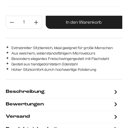
Edelstahl gebürstet
Metall
Produkt Anzahl: Gib den gewünsc
In den Warenkorb
Extrabreiter Sitzbereich, ideal geeignet für große Menschen
Aus weichem, widerstandsfähigem Microvelours
Besonders elegantes Freischwingergestell mit Flachstahl
Gestell aus handgebürstetem Edelstahl
Hoher Sitzkomfort durch hochwertige Polsterung
Beschreibung
Bewertungen
Versand