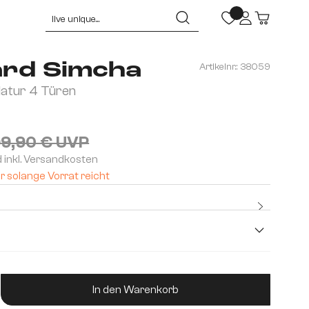
rd Simcha
Artikelnr.:
38059
atur 4 Türen
9,90 € UVP
d inkl. Versandkosten
r solange Vorrat reicht
Kostenlo
Premium
cm
ukt Anzahl: Gib den gewünschten Wert ein od
In den Warenkorb