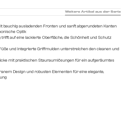
Weitere Artikel aus der Serie
t bauchig ausladenden Fronten und sanft abgerundeten Kanten
monische Optik
rifft auf eine lackierte Oberfläche, die Schönheit und Schutz
Füße und integrierte Griffmulden unterstreichen den cleanen und
ücke mit praktischen Stauraumlösungen für ein aufgeräumtes
granem Design und robusten Elementen für eine elegante,
lung