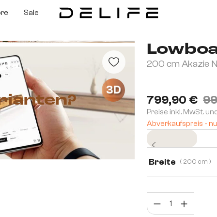
ore
Sale
Lowboa
200 cm Akazie N
3D
rianten?
799,90 €
99
Preise inkl. MwSt. un
Abverkaufspreis - nu
Sofort versandfertig
Breite
( 200 cm )
200 cm
220 
Prod