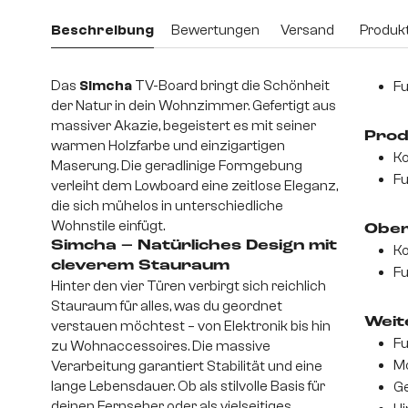
Beschreibung
Bewertungen
Versand
Produkt
Das
Simcha
TV-Board bringt die Schönheit
Fu
der Natur in dein Wohnzimmer. Gefertigt aus
massiver Akazie, begeistert es mit seiner
Prod
warmen Holzfarbe und einzigartigen
Ko
Maserung. Die geradlinige Formgebung
Fu
verleiht dem Lowboard eine zeitlose Eleganz,
die sich mühelos in unterschiedliche
Wohnstile einfügt.
Ober
Simcha – Natürliches Design mit
Ko
cleverem Stauraum
Fu
Hinter den vier Türen verbirgt sich reichlich
Stauraum für alles, was du geordnet
Weite
verstauen möchtest – von Elektronik bis hin
Fu
zu Wohnaccessoires. Die massive
Mo
Verarbeitung garantiert Stabilität und eine
lange Lebensdauer. Ob als stilvolle Basis für
Ge
deinen Fernseher oder als vielseitiges