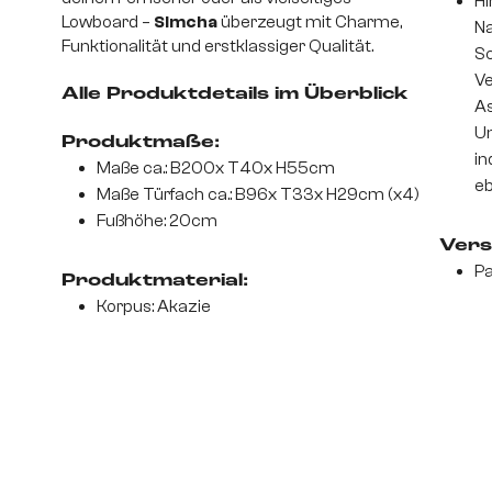
Hi
Lowboard –
Simcha
überzeugt mit Charme,
Na
Funktionalität und erstklassiger Qualität.
S
Ve
Alle Produktdetails im Überblick
As
Un
Produktmaße:
in
Maße ca.: B200x T40x H55cm
eb
Maße Türfach ca.: B96x T33x H29cm (x4)
Fußhöhe: 20cm
Vers
Pa
Produktmaterial:
Korpus: Akazie