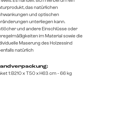
nweis: Es handelt sich hierbei um ein
turprodukt, das natürlichen
chwankungen und optischen
ränderungen unterliegen kann.
tlöcher und andere Einschlüsse oder
regelmäßigkeiten im Material sowie die
dividuelle Maserung des Holzessind
enfalls natürlich
andverpackung:
ket 1: B210 x T50 x H63 cm - 66 kg