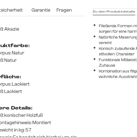
sicherheit
Garantie
Fragen
Zu den Produktdetails
Fließende Formen mi
ß: Akazie
sorgen für eine har
Natürliche Maserung t
vereint
uktfarbe:
Konisch zulaufende 
rpus: Natur
stilvollen Charakter
Funktionale Möbelst
ß: Natur
Zuhause
Kombination aus fili
wohnliche Ausstrah
fläche:
rpus: Lackiert
ß: Lackiert
re Details:
ß: konischer Holzfuß
ntagehinweis: Montiert
wicht in kg: 57