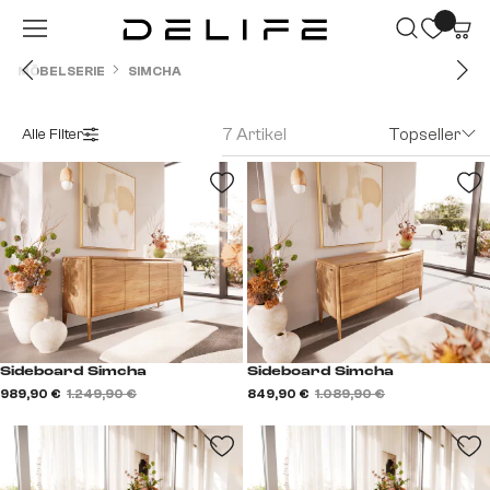
Zum Hauptinhalt springen
MÖBELSERIE
SIMCHA
7 Artikel
Topseller
Alle Filter
Sideboard Simcha
Sideboard Simcha
989,90 €
1.249,90 €
849,90 €
1.089,90 €