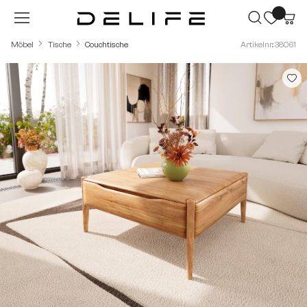
Zum Hauptinhalt springen
Möbel
Tische
Couchtische
Artikelnr.: 38061
Bildergalerie überspringen