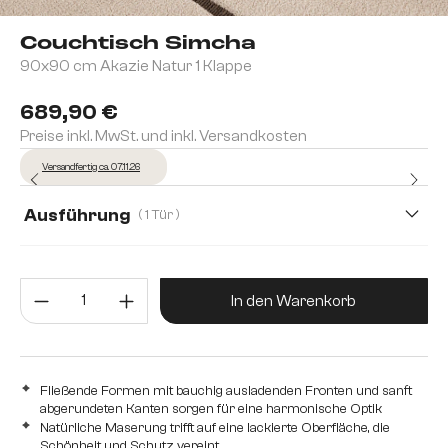
Couchtisch Simcha
90x90 cm Akazie Natur 1 Klappe
689,90 €
Preise inkl. MwSt. und inkl. Versandkosten
Versandfertig ca. 07.11.26
Ausführung
( 1 Tür )
1 Fach
1 Tür
2 Türen
Produkt Anzahl: Gib den gewünsc
In den Warenkorb
Fließende Formen mit bauchig ausladenden Fronten und sanft
abgerundeten Kanten sorgen für eine harmonische Optik
Natürliche Maserung trifft auf eine lackierte Oberfläche, die
Schönheit und Schutz vereint