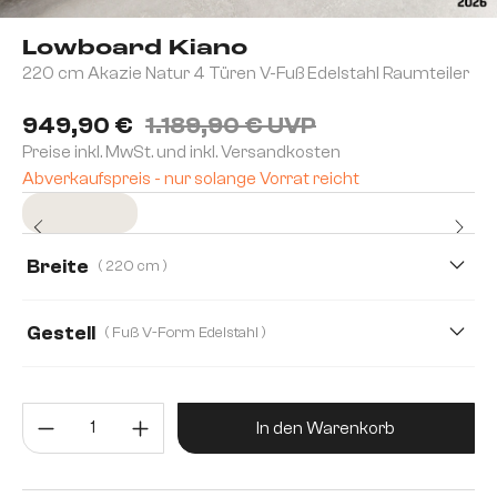
Lowboard Kiano
220 cm Akazie Natur 4 Türen V-Fuß Edelstahl Raumteiler
949,90 €
1.189,90 € UVP
Preise inkl. MwSt. und inkl. Versandkosten
Abverkaufspreis - nur solange Vorrat reicht
Sofort versandfertig
Breite
( 220 cm )
200 cm
220 cm
Gestell
( Fuß V-Form Edelstahl )
Produkt Anzahl: Gib den gewünsc
In den Warenkorb