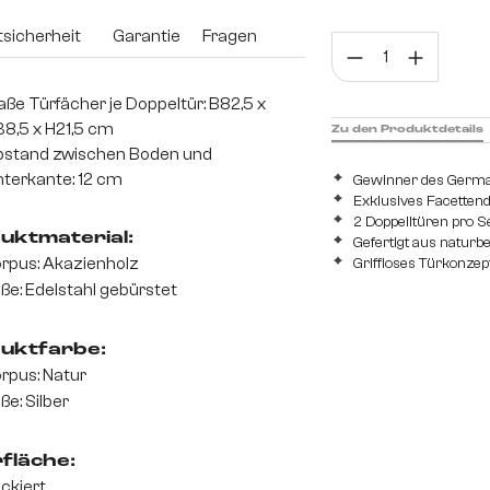
sicherheit
Garantie
Fragen
Prod
ße Türfächer je Doppeltür: B82,5 x
8,5 x H21,5 cm
Zu den Produktdetails
stand zwischen Boden und
terkante: 12 cm
Gewinner des Germ
Exklusives Facettend
2 Doppelltüren pro Se
uktmaterial:
Gefertigt aus naturb
rpus: Akazienholz
Griffloses Türkonzept
ße: Edelstahl gebürstet
uktfarbe:
rpus: Natur
ße: Silber
fläche:
ckiert