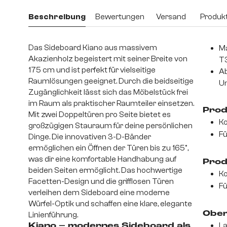
Beschreibung
Bewertungen
Versand
Produkt
Das Sideboard Kiano aus massivem
Ma
Akazienholz begeistert mit seiner Breite von
T3
175 cm und ist perfekt für vielseitige
Ab
Raumlösungen geeignet. Durch die beidseitige
Un
Zugänglichkeit lässt sich das Möbelstück frei
im Raum als praktischer Raumteiler einsetzen.
Prod
Mit zwei Doppeltüren pro Seite bietet es
Ko
großzügigen Stauraum für deine persönlichen
Fü
Dinge. Die innovativen 3-D-Bänder
ermöglichen ein Öffnen der Türen bis zu 165°,
was dir eine komfortable Handhabung auf
Prod
beiden Seiten ermöglicht. Das hochwertige
Ko
Facetten-Design und die grifflosen Türen
Fü
verleihen dem Sideboard eine moderne
Würfel-Optik und schaffen eine klare, elegante
Ober
Linienführung.
La
Kiano – modernes Sideboard als