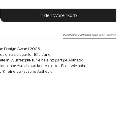
ukt Anzahl: Gib den gewünschten Wert ein od
In den Warenkorb
Weitere Artikel aus der Serie
an Design Award 2026
esign als eleganter Blickfang
ite in Würfeloptik für eine einzigartige Ästhetik
elassener Akazie aus kontrollierter Forstwirtschaft
 für eine puristische Ästhetik