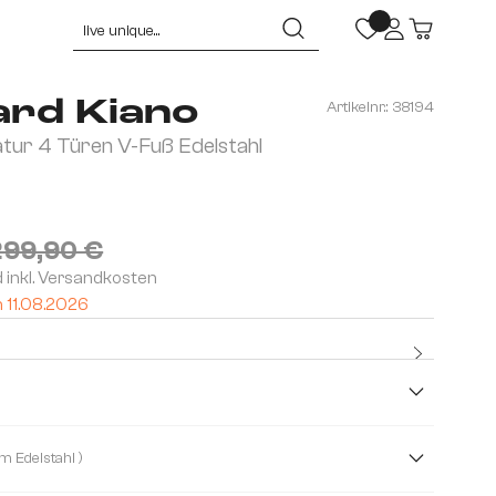
ard Kiano
Artikelnr.:
38194
tur 4 Türen V-Fuß Edelstahl
299,90 €
d inkl. Versandkosten
m 11.08.2026
Kostenlo
Premium
m
( Fuß V-Form Edelstahl )