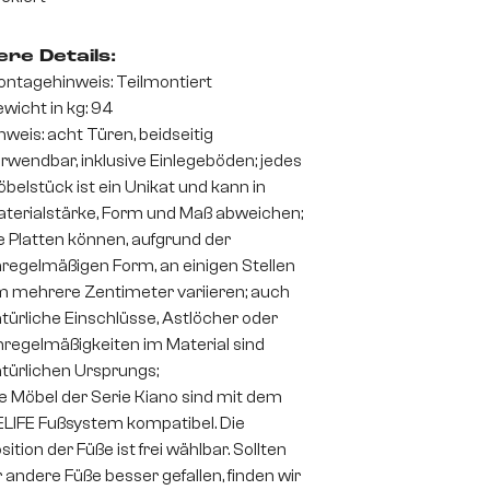
re Details:
ntagehinweis: Teilmontiert
wicht in kg: 94
nweis: acht Türen, beidseitig
rwendbar, inklusive Einlegeböden; jedes
belstück ist ein Unikat und kann in
terialstärke, Form und Maß abweichen;
e Platten können, aufgrund der
regelmäßigen Form, an einigen Stellen
 mehrere Zentimeter variieren; auch
türliche Einschlüsse, Astlöcher oder
regelmäßigkeiten im Material sind
türlichen Ursprungs;
e Möbel der Serie Kiano sind mit dem
LIFE Fußsystem kompatibel. Die
sition der Füße ist frei wählbar. Sollten
r andere Füße besser gefallen, finden wir