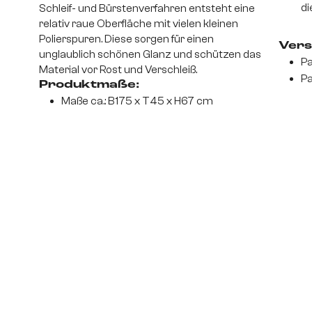
di
Schleif- und Bürstenverfahren entsteht eine
relativ raue Oberfläche mit vielen kleinen
Polierspuren. Diese sorgen für einen
Vers
unglaublich schönen Glanz und schützen das
Pa
Material vor Rost und Verschleiß.
Pa
Produktmaße:
Maße ca.: B175 x T45 x H67 cm