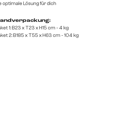
e optimale Lösung für dich
andverpackung:
ket 1: B23 x T23 x H15 cm - 4 kg
ket 2: B185 x T55 x H63 cm - 104 kg