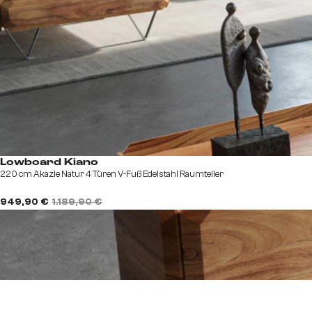
Lowboard Kiano
220 cm Akazie Natur 4 Türen V-Fuß Edelstahl Raumteiler
949,90 €
1.189,90 €