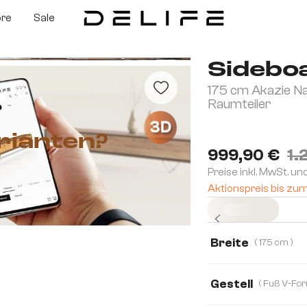
ore
Sale
Sidebo
175 cm Akazie Na
Raumteiler
3D
rianten?
999,90 €
1.
Preise inkl. MwSt. un
Aktionspreis bis zu
Sofort versandfertig
Breite
( 175 cm )
145 cm
175 c
Gestell