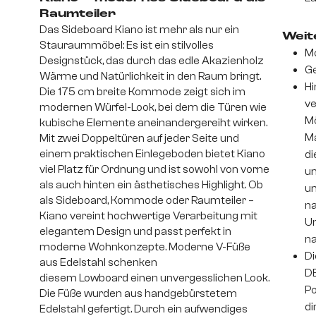
Raumteiler
Das Sideboard Kiano ist mehr als nur ein
Weite
Stauraummöbel: Es ist ein stilvolles
Mo
Designstück, das durch das edle Akazienholz
Ge
Wärme und Natürlichkeit in den Raum bringt.
Hi
Die 175 cm breite Kommode zeigt sich im
ve
modernen Würfel-Look, bei dem die Türen wie
Mö
kubische Elemente aneinandergereiht wirken.
Ma
Mit zwei Doppeltüren auf jeder Seite und
einem praktischen Einlegeboden bietet Kiano
di
viel Platz für Ordnung und ist sowohl von vorne
un
als auch hinten ein ästhetisches Highlight. Ob
um
als Sideboard, Kommode oder Raumteiler –
na
Kiano vereint hochwertige Verarbeitung mit
Un
elegantem Design und passt perfekt in
na
moderne Wohnkonzepte. Moderne V-Füße
Di
aus Edelstahl schenken
DE
diesem Lowboard einen unvergesslichen Look.
Po
Die Füße wurden aus handgebürstetem
di
Edelstahl gefertigt. Durch ein aufwendiges