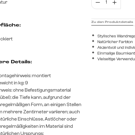
Prod
tur
Zu den Produktdetails
fläche:
Stylisches Wandrega
ckiert
Natürlicher Farbton
Akzentvoll und indivi
Einmalige Baumkan
Vielseitige Verwend
re Details:
ntagehinweis: montiert
wicht in kg: 9
nweis: ohne Befestigungsmaterial
übel); die Tiefe kann, aufgrund der
regelmäßigen Form, an einigen Stellen
 mehrere Zentimeter variieren; auch
türliche Einschlüsse, Astlöcher oder
regelmäßigkeiten im Material sind
türlichen Ursprungs;