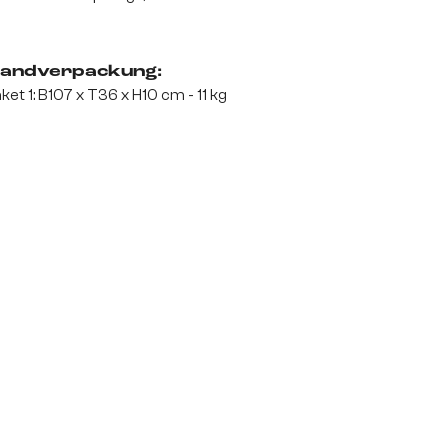
andverpackung:
ket 1: B107 x T36 x H10 cm - 11 kg