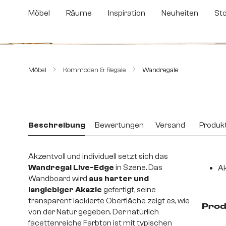
m Hauptinhalt springen
Zur Suche springen
Zur Hauptnavigation springen
Möbel
Räume
Inspiration
Neuheiten
St
Bildergalerie überspringen
Möbel
Kommoden & Regale
Wandregale
Beschreibung
Bewertungen
Versand
Produkt
Akzentvoll und individuell setzt sich das
Wandregal Live-Edge
in Szene. Das
Ak
Wandboard wird
aus harter und
langlebiger Akazie
gefertigt, seine
transparent lackierte Oberfläche zeigt es, wie
Prod
von der Natur gegeben. Der natürlich
facettenreiche Farbton ist mit typischen