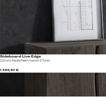
Sideboard Live-Edge
220 cm Akazie Platin massiv 6 Türen
1.489,90 €