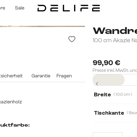
ore
Sale
Wandre
100 cm Akazie N
99,90 €
Preise inkl. MwSt. un
sicherheit
Garantie
Fragen
Sofort versandfertig
Breite
( 100 cm )
azienholz
100 cm
145 c
Tischkante
Baumkante
G
uktfarbe: