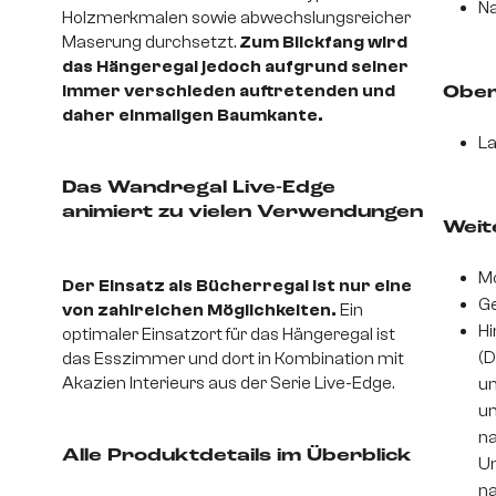
Na
Holzmerkmalen sowie abwechslungsreicher
Maserung durchsetzt.
Zum Blickfang wird
das Hängeregal jedoch aufgrund seiner
immer verschieden auftretenden und
Ober
daher einmaligen Baumkante.
La
Das Wandregal Live-Edge
animiert zu vielen Verwendungen
Weite
Mo
Der Einsatz als Bücherregal ist nur eine
Ge
von zahlreichen Möglichkeiten.
Ein
Hi
optimaler Einsatzort für das Hängeregal ist
(D
das Esszimmer und dort in Kombination mit
Akazien Interieurs aus der Serie Live-Edge.
un
um
na
Alle Produktdetails im Überblick
Un
na