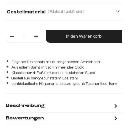
Mikrofaser/Bouclé, Mikrofaser
Plüsch
Gestellmaterial
( Edelstahl gebürstet )
Teddystoff
Webstoff Soft
Edelstahl gebürstet
Edelstahl graphit
Eiche
Produkt Anzahl: Gib den gewünsc
Holz
Metall
In den Warenkorb
Elegante Sitzschale mit durchgehenden Armlehnen
Aus edlem Samt mit schimmernder Optik
Klassischer 4-Fuß für besonders sicheren Stand
Gestell aus handgebürstetem Edelstahl
punktelastische Körperunterstützung dank Taschenfederkern
Beschreibung
Bewertungen