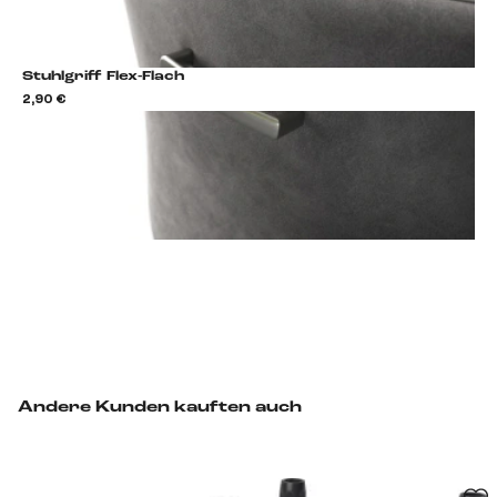
Stuhlgriff Flex-Flach
2,90 €
2,9
Stuhlgriff hinzufügen
Andere Kunden kauften auch