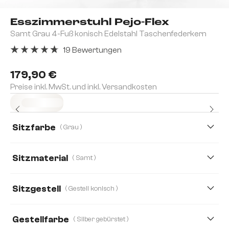
Esszimmerstuhl Pejo-Flex
Samt Grau 4-Fuß konisch Edelstahl Taschenfederkern
19 Bewertungen
Durchschnittliche Bewertung von 4.84 von 5 Sternen
179,90 €
Preise inkl. MwSt. und inkl. Versandkosten
Sofort versandfertig
Sitzfarbe
( Grau )
Sitzmaterial
( Samt )
Mikrofaser
Samt
Strukturstoff Soft
Sitzgestell
( Gestell konisch )
Boucle
Bouclé Soft
Chenille
Cord
Gestellfarbe
( Silber gebürstet )
Echt Leder
Mikrofaser/Bouclé