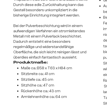
Ge
Durch diese edle Zurückhaltung kann das
Au
Gestell besonders unkompliziert in die
be
bisherige Einrichtung integriert werden.
Be
Fe
Bei der Pulverbeschichtung wird in einem
im
aufwendigen Verfahren ein stromleitendes
ni
Metall mit einem Pulverlack beschichtet.
de
Dadurch entsteht eine besonders
ta
regelmäßige und widerstandsfähige
bi
Oberfläche, die sich leicht reinigen lässt und
überdies einfach fantastisch aussieht.
pu
Produktmaße:
Si
Maße ca.: B58 x T63 x H84 cm
wi
Sitzbreite ca.: 41 cm
ei
Sitztiefe ca.: 45 cm
Ra
Sitzhöhe ca.: 47 cm
St
Rückenhöhe ca.: 43 cm
la
Armlehnenhöhe ca.: 64 cm
Ta
Si