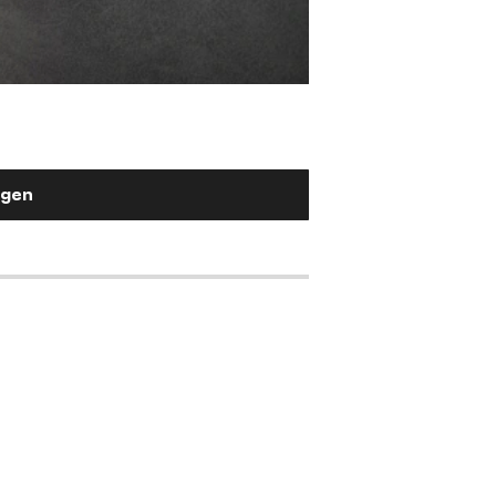
Stuhlgriff Flex-Fla
Metall Schwarz
2,90 €
ügen