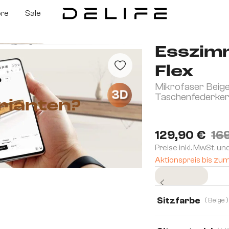
ore
Sale
Esszim
Flex
Mikrofaser Beige
3D
Taschenfederke
rianten?
129,90 €
16
Preise inkl. MwSt. un
Aktionspreis bis zu
Sofort versandfertig
Sitzfarbe
( Beige )