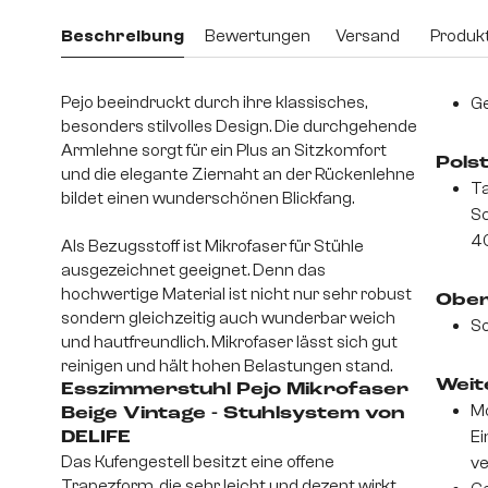
Beschreibung
Bewertungen
Versand
Produkt
Pejo beeindruckt durch ihre klassisches,
Ge
besonders stilvolles Design. Die durchgehende
Armlehne sorgt für ein Plus an Sitzkomfort
Pols
und die elegante Ziernaht an der Rückenlehne
Ta
bildet einen wunderschönen Blickfang.
S
4
Als Bezugsstoff ist Mikrofaser für Stühle
ausgezeichnet geeignet. Denn das
hochwertige Material ist nicht nur sehr robust
Ober
sondern gleichzeitig auch wunderbar weich
So
und hautfreundlich. Mikrofaser lässt sich gut
reinigen und hält hohen Belastungen stand.
Weite
Esszimmerstuhl Pejo Mikrofaser
Mo
Beige Vintage - Stuhlsystem von
Ei
DELIFE
Das Kufengestell besitzt eine offene
v
Trapezform, die sehr leicht und dezent wirkt.