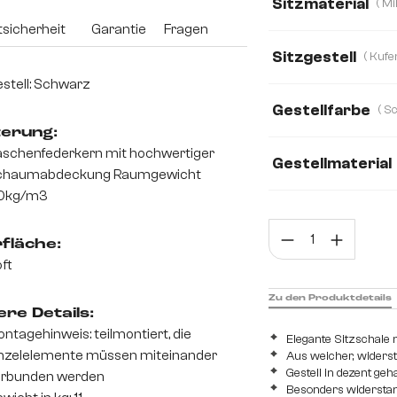
Sitzmaterial
sicherheit
Garantie
Fragen
Bouclé Soft
C
Sitzgestell
Boucle
Chenill
stell: Schwarz
Gestellfarbe
Mikrofaser/Bouclé
terung:
schenfederkern mit hochwertiger
Strukturstoff Soft
Gestellmaterial
chaumabdeckung Raumgewicht
0kg/m3
Metall
Edelsta
Prod
fläche:
ft
Zu den Produktdetails
re Details:
ntagehinweis: teilmontiert, die
Elegante Sitzschal
nzelelemente müssen miteinander
Aus weicher, widers
Gestell in dezent ge
erbunden werden
Besonders widerstan