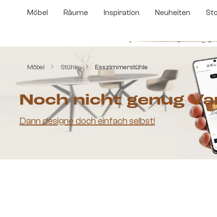
m Hauptinhalt springen
Zur Suche springen
Zur Hauptnavigation springen
Möbel
Räume
Inspiration
Neuheiten
St
Bildergalerie überspringen
Möbel
Stühle
Esszimmerstühle
Noch nicht genug Va
Dann designe doch einfach selbst!