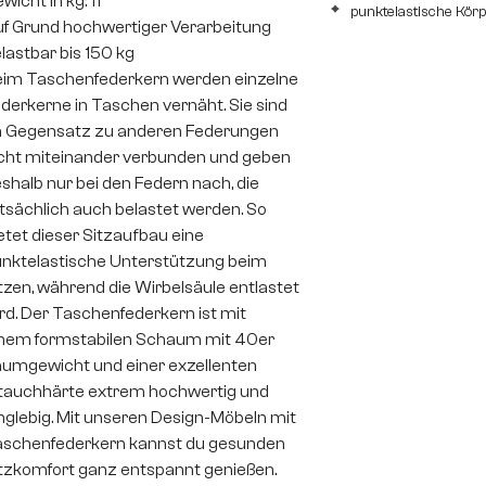
wicht in kg: 11
punktelastische Kör
f Grund hochwertiger Verarbeitung
lastbar bis 150 kg
im Taschenfederkern werden einzelne
derkerne in Taschen vernäht. Sie sind
 Gegensatz zu anderen Federungen
cht miteinander verbunden und geben
shalb nur bei den Federn nach, die
tsächlich auch belastet werden. So
etet dieser Sitzaufbau eine
nktelastische Unterstützung beim
tzen, während die Wirbelsäule entlastet
rd. Der Taschenfederkern ist mit
nem formstabilen Schaum mit 40er
umgewicht und einer exzellenten
auchhärte extrem hochwertig und
nglebig. Mit unseren Design-Möbeln mit
schenfederkern kannst du gesunden
tzkomfort ganz entspannt genießen.