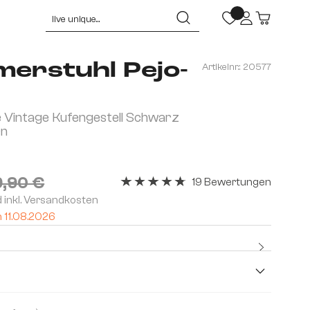
merstuhl Pejo-
Artikelnr.:
20577
 Vintage Kufengestell Schwarz
rn
9,90 €
19 Bewertungen
Durchschnittliche Bewertung von 4.84
d inkl. Versandkosten
m 11.08.2026
Kostenlo
Premium