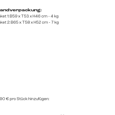
andverpackung:
ket 1: B59 x T53 x H46 cm - 4 kg
ket 2: B65 x T58 x H52 cm - 7 kg
2,90 € pro Stück hinzufügen: