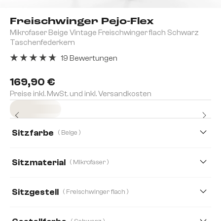
Freischwinger Pejo-Flex
Mikrofaser Beige Vintage Freischwinger flach Schwarz
Taschenfederkern
19 Bewertungen
Durchschnittliche Bewertung von 4.84 von 5 Sternen
169,90 €
Preise inkl. MwSt. und inkl. Versandkosten
Sofort versandfertig
Sitzfarbe
( Beige )
Sitzmaterial
( Mikrofaser )
Bouclé Soft
Cord
Mikrofaser
Teddystoff
Sitzgestell
( Freischwinger flach )
Webstoff Soft
Boucle
Chenille
Echt Leder