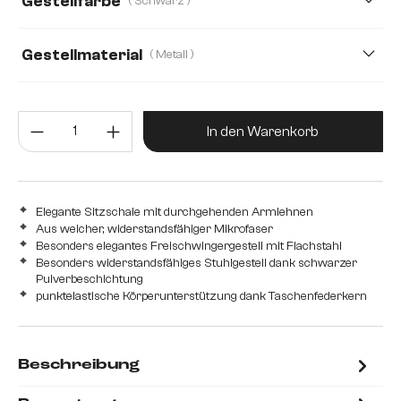
Gestellfarbe
( Schwarz )
Mikrofaser/Bouclé
Mikrofaser/Bouclé, Mikrofaser
Plüsch
Samt
Strukturstoff Soft
Gestellmaterial
( Metall )
Metall
Edelstahl gebürstet
Edelstahl graphit
Produkt Anzahl: Gib den gewünsc
Eiche
Holz
In den Warenkorb
Elegante Sitzschale mit durchgehenden Armlehnen
Aus weicher, widerstandsfähiger Mikrofaser
Besonders elegantes Freischwingergestell mit Flachstahl
Besonders widerstandsfähiges Stuhlgestell dank schwarzer
Pulverbeschichtung
punktelastische Körperunterstützung dank Taschenfederkern
Beschreibung