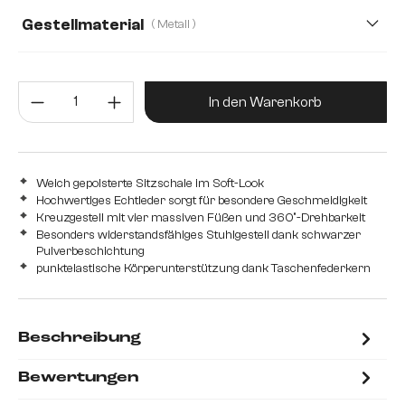
Gestellmaterial
( Metall )
Metall
Edelstahl gebürstet
Holz
Produkt Anzahl: Gib den gewünsc
In den Warenkorb
Weich gepolsterte Sitzschale im Soft-Look
Hochwertiges Echtleder sorgt für besondere Geschmeidigkeit
Kreuzgestell mit vier massiven Füßen und 360°-Drehbarkeit
Besonders widerstandsfähiges Stuhlgestell dank schwarzer
Pulverbeschichtung
punktelastische Körperunterstützung dank Taschenfederkern
Beschreibung
Bewertungen