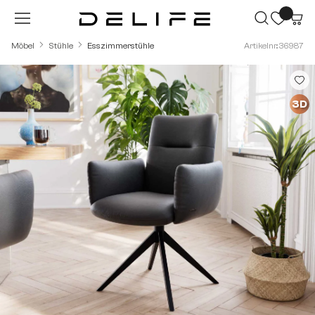
Zum Hauptinhalt springen
Möbel
Stühle
Esszimmerstühle
Artikelnr.: 36987
Bildergalerie überspringen
3D