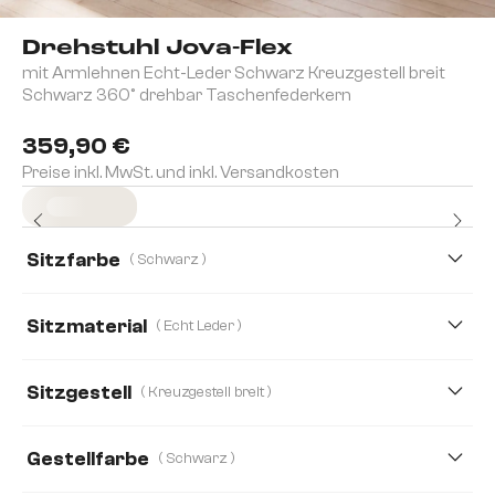
Drehstuhl Jova-Flex
mit Armlehnen Echt-Leder Schwarz Kreuzgestell breit
Schwarz 360° drehbar Taschenfederkern
359,90 €
Preise inkl. MwSt. und inkl. Versandkosten
Sofort versandfertig
Sitzfarbe
( Schwarz )
Sitzmaterial
( Echt Leder )
Echt Leder
Boucle
Chenille
Mikrofaser
Sitzgestell
( Kreuzgestell breit )
Gestellfarbe
( Schwarz )