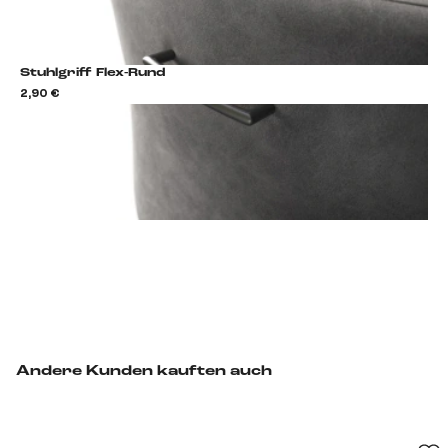
Stuhlgriff Flex-Rund
2,90 €
2,9
Stuhlgriff hinzufügen
Andere Kunden kauften auch