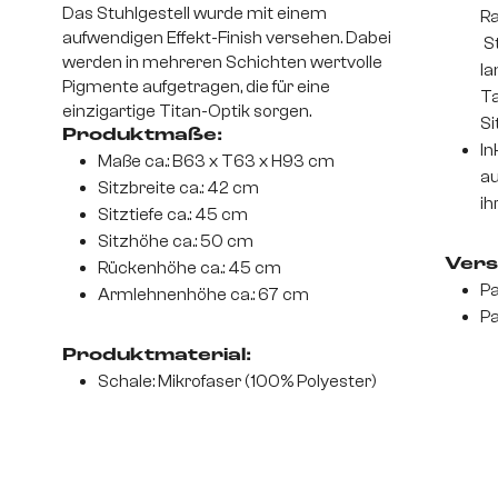
Das Stuhlgestell wurde mit einem
Ra
aufwendigen Effekt-Finish versehen. Dabei
St
werden in mehreren Schichten wertvolle
la
Pigmente aufgetragen, die für eine
Ta
einzigartige Titan-Optik sorgen.
Si
Produktmaße:
In
Maße ca.: B63 x T63 x H93 cm
au
Sitzbreite ca.: 42 cm
ih
Sitztiefe ca.: 45 cm
Sitzhöhe ca.: 50 cm
Vers
Rückenhöhe ca.: 45 cm
Pa
Armlehnenhöhe ca.: 67 cm
Pa
Produktmaterial:
Schale: Mikrofaser (100% Polyester)