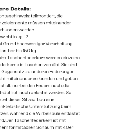
re Details:
ntagehinweis: teilmontiert, die
nzelelemente müssen miteinander
erbunden werden
wicht in kg: 12
f Grund hochwertiger Verarbeitung
lastbar bis 150 kg
im Taschenfederkern werden einzelne
derkerne in Taschen vernäht. Sie sind
 Gegensatz zu anderen Federungen
cht miteinander verbunden und geben
shalb nur bei den Federn nach, die
tsächlich auch belastet werden. So
etet dieser Sitzaufbau eine
nktelastische Unterstützung beim
tzen, während die Wirbelsäule entlastet
rd. Der Taschenfederkern ist mit
nem formstabilen Schaum mit 40er