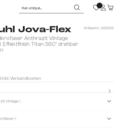
hl Jova-Flex
Artikelnr.:
36956
krofaser Anthrazit Vintage
t Effektfinish Titan 360° drehbar
rn
d inkl. Versandkosten
Kostenlo
Premium
( Anthrazit Vintage )
( Mikrofaser )