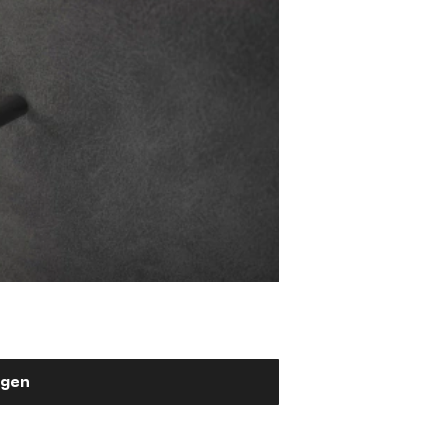
Stuhlgriff Flex-Fla
Metall Weiß
2,90 €
ügen