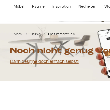
m Hauptinhalt springen
Zur Suche springen
Zur Hauptnavigation springen
Möbel
Räume
Inspiration
Neuheiten
St
Bildergalerie überspringen
Möbel
Stühle
Esszimmerstühle
Noch nicht genug Va
Dann designe doch einfach selbst!