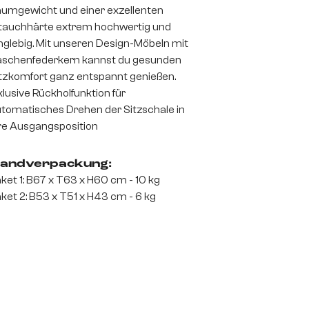
umgewicht und einer exzellenten
auchhärte extrem hochwertig und
nglebig. Mit unseren Design-Möbeln mit
schenfederkern kannst du gesunden
tzkomfort ganz entspannt genießen.
klusive Rückholfunktion für
tomatisches Drehen der Sitzschale in
re Ausgangsposition
andverpackung:
ket 1: B67 x T63 x H60 cm - 10 kg
ket 2: B53 x T51 x H43 cm - 6 kg