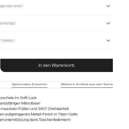
cle
Chenille
Echt Leder
( Kreuzgestell breit )
( Titanfarbig )
( Metall )
hl gebürstet
Holz
ukt Anzahl: Gib den gewünschten Wert ein od
In den Warenkorb
Optionales Zubehör
Weitere Artikel aus der Serie
tzschale im Soft-Look
tandsfähiger Mikrofaser
er massiven Füßen und 360°-Drehbarkeit
n aufgetragenes Metall-Finish in Titan-Optik
perunterstützung dank Taschenfederkern