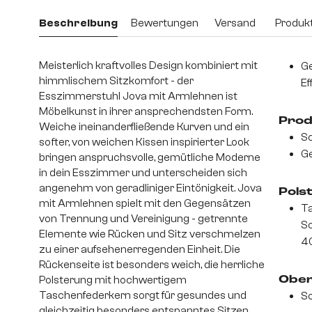
Beschreibung
Bewertungen
Versand
Produkt
Meisterlich kraftvolles Design kombiniert mit
Ge
himmlischem Sitzkomfort - der
Ef
Esszimmerstuhl Jova mit Armlehnen ist
Möbelkunst in ihrer ansprechendsten Form.
Prod
Weiche ineinanderfließende Kurven und ein
Sc
softer, von weichen Kissen inspirierter Look
Ge
bringen anspruchsvolle, gemütliche Moderne
in dein Esszimmer und unterscheiden sich
angenehm von geradliniger Eintönigkeit. Jova
Pols
mit Armlehnen spielt mit den Gegensätzen
Ta
von Trennung und Vereinigung - getrennte
S
Elemente wie Rücken und Sitz verschmelzen
4
zu einer aufsehenerregenden Einheit. Die
Rückenseite ist besonders weich, die herrliche
Polsterung mit hochwertigem
Ober
Taschenfederkern sorgt für gesundes und
So
gleichzeitig besonders entspanntes Sitzen.