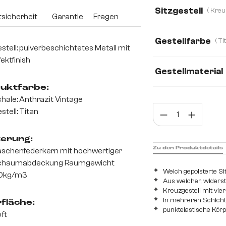
Mikrofaser
Bou
Sitzgestell
sicherheit
Garantie
Fragen
Gestellfarbe
stell: pulverbeschichtetes Metall mit
fektfinish
Gestellmaterial
uktfarbe:
Metall
Edelsta
hale: Anthrazit Vintage
Prod
stell: Titan
terung:
Zu den Produktdetails
schenfederkern mit hochwertiger
chaumabdeckung Raumgewicht
Weich gepolsterte Si
0kg/m3
Aus weicher, widers
Kreuzgestell mit vi
In mehreren Schichte
fläche:
punktelastische Kör
ft