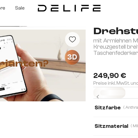
ore
Sale
Drehstu
mit Armlehnen Mi
Kreuzgestell brei
Taschenfederke
3D
rianten?
249,90 €
Preise inkl. MwSt. un
Sofort versandfertig
Sitzfarbe
Sitzmaterial