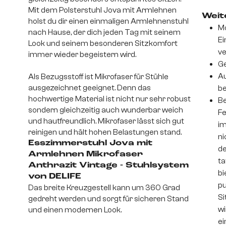
Mit dem Polsterstuhl Jova mit Armlehnen
Weite
holst du dir einen einmaligen Armlehnenstuhl
Mo
nach Hause, der dich jeden Tag mit seinem
Ei
Look und seinem besonderen Sitzkomfort
v
immer wieder begeistern wird.
Ge
Au
Als Bezugsstoff ist Mikrofaser für Stühle
ausgezeichnet geeignet. Denn das
be
hochwertige Material ist nicht nur sehr robust
Be
sondern gleichzeitig auch wunderbar weich
Fe
und hautfreundlich. Mikrofaser lässt sich gut
im
reinigen und hält hohen Belastungen stand.
ni
Esszimmerstuhl Jova mit
de
Armlehnen Mikrofaser
ta
Anthrazit Vintage - Stuhlsystem
bi
von DELIFE
pu
Das breite Kreuzgestell kann um 360 Grad
Si
gedreht werden und sorgt für sicheren Stand
wi
und einen modernen Look.
ei