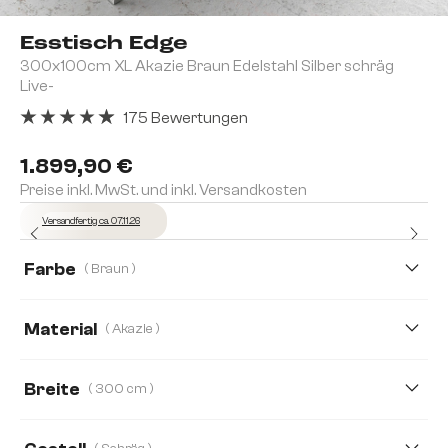
Esstisch Edge
300x100cm XL Akazie Braun Edelstahl Silber schräg
Live-
175 Bewertungen
Durchschnittliche Bewertung von 4.91 von 5 Sternen
1.899,90 €
Preise inkl. MwSt. und inkl. Versandkosten
Versandfertig ca. 07.11.26
Farbe
( Braun )
Material
( Akazie )
Akazie
Eiche
Breite
( 300 cm )
200 cm
260 cm
300 cm
140 cm