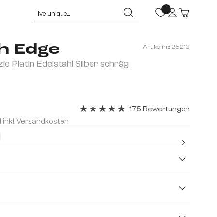
h Edge
Artikelnr.:
25213
 Platin Edelstahl Silber schräg
175 Bewertungen
Durchschnittliche Bewertung von 4.91 v
d inkl. Versandkosten
Kostenlo
Premium