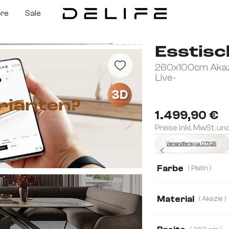
ore
Sale
Esstisc
260x100cm Akazie
Live-
3D
rianten?
1.499,90 €
Preise inkl. MwSt. un
Versandfertig ca. 07.11.26
Farbe
( Platin )
Material
( Akazie )
Akazie
Eiche