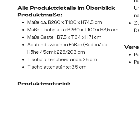
na
Un
Alle Produktdetails im Überblick
Produktmaße:
na
Maße ca.: B260 x T100 x H74,5 cm
Zu
Maße Tischplatte: B260 x T100 x H3,5 cm
De
Maße Gestell: B7,5 x T64 x H71 cm
Abstand zwischen Füßen (Boden/ ab
Vers
Höhe 45cm): 226/203 cm
Pa
Tischplattenüberstände: 25 cm
Pa
Tischplattenstärke: 3,5 cm
Produktmaterial: