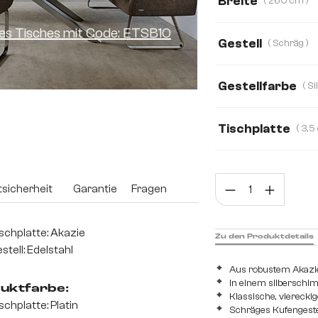
Breite
( 260 cm )
260 cm
140 
ines Tisches mit Code: ETSB10
Gestell
( Schräg )
240 cm
280 
Gestellfarbe
Tischplatte
3,5 cm
2,5 cm
Prod
sicherheit
Garantie
Fragen
schplatte: Akazie
Zu den Produktdetails
stell: Edelstahl
Aus robustem Akazie
In einem silberschi
uktfarbe:
Klassische, viereckig
schplatte: Platin
Schräges Kufengestel