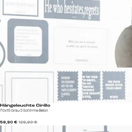
Hängeleuchte Cirillo
70x15 Grau 3 Schirme Beton
59,90 €
129,90 €