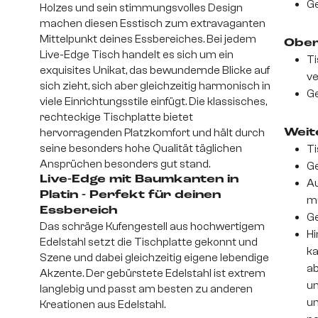
Ge
Holzes und sein stimmungsvolles Design
machen diesen Esstisch zum extravaganten
Mittelpunkt deines Essbereiches. Bei jedem
Ober
Live-Edge Tisch handelt es sich um ein
Ti
exquisites Unikat, das bewundernde Blicke auf
ve
sich zieht, sich aber gleichzeitig harmonisch in
Ge
viele Einrichtungsstile einfügt. Die klassisches,
rechteckige Tischplatte bietet
hervorragenden Platzkomfort und hält durch
Weite
seine besonders hohe Qualität täglichen
Ti
Ansprüchen besonders gut stand.
Ge
Live-Edge mit Baumkanten in
Au
Platin - Perfekt für deinen
m
Essbereich
Ge
Das schräge Kufengestell aus hochwertigem
Hi
Edelstahl setzt die Tischplatte gekonnt und
ka
Szene und dabei gleichzeitig eigene lebendige
ab
Akzente. Der gebürstete Edelstahl ist extrem
un
langlebig und passt am besten zu anderen
um
Kreationen aus Edelstahl.