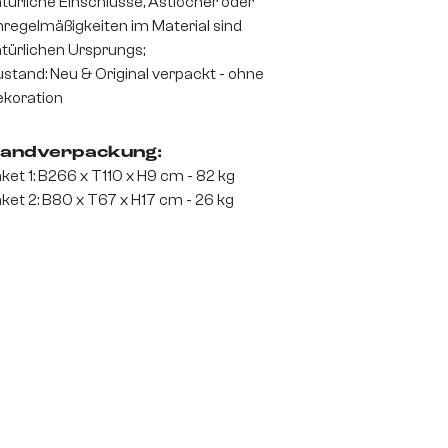
türliche Einschlüsse, Astlöcher oder
regelmäßigkeiten im Material sind
türlichen Ursprungs;
stand: Neu & Original verpackt - ohne
koration
andverpackung:
ket 1: B266 x T110 x H9 cm - 82 kg
ket 2: B80 x T67 x H17 cm - 26 kg