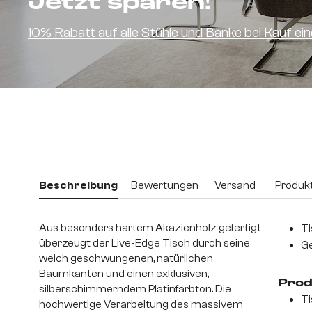
Jetzt sparen!
10% Rabatt auf alle Stühle und Bänke bei Kauf e
Beschreibung
Bewertungen
Versand
Produkt
Aus besonders hartem Akazienholz gefertigt
Ti
überzeugt der Live-Edge Tisch durch seine
Ge
weich geschwungenen, natürlichen
Baumkanten und einen exklusiven,
Prod
silberschimmerndem Platinfarbton. Die
Ti
hochwertige Verarbeitung des massivem