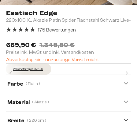
Esstisch Edge
220x100 XL Akazie Platin Spider Flachstahl Schwarz Live-
175 Bewertungen
Durchschnittliche Bewertung von 4.91 von 5 Sternen
669,90 €
1.349,90 €
Preise inkl. MwSt. und inkl. Versandkosten
Abverkaufspreis - nur solange Vorrat reicht
Versandfertig ca. 07.11.26
Farbe
( Platin )
Material
( Akazie )
Akazie
Eiche
Breite
( 220 cm )
200 cm
220 cm
260 cm
300 cm