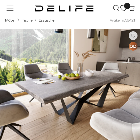
Zum Hauptinhalt springen
Möbel
Tische
Esstische
Artikelnr.: 35421
Bildergalerie überspringen
3D