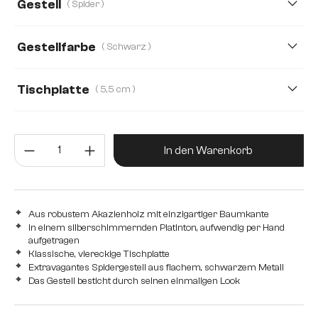
Gestell
( Spider )
140 cm
160 cm
180 cm
240 cm
Gestellfarbe
( Schwarz )
280 cm
Tischplatte
( 5,5 cm )
5,5 cm
2,5 cm
3,5 cm
4,0 cm
5,0 cm
Produkt Anzahl: Gib den gewünsc
In den Warenkorb
Aus robustem Akazienholz mit einzigartiger Baumkante
In einem silberschimmernden Platinton, aufwendig per Hand
aufgetragen
Klassische, viereckige Tischplatte
Extravagantes Spidergestell aus flachem, schwarzem Metall
Das Gestell besticht durch seinen einmaligen Look