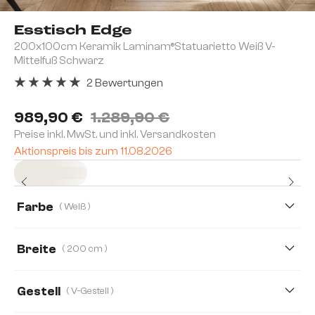
Esstisch Edge
200x100cm Keramik Laminam®Statuarietto Weiß V-
Mittelfuß Schwarz
2 Bewertungen
Durchschnittliche Bewertung von 5 von 5 Sternen
989,90 €
1.289,90 €
Preise inkl. MwSt. und inkl. Versandkosten
Aktionspreis bis zum 11.08.2026
Sofort versandfertig
Farbe
( Weiß )
Breite
( 200 cm )
200 cm
300 cm
Gestell
( V-Gestell )