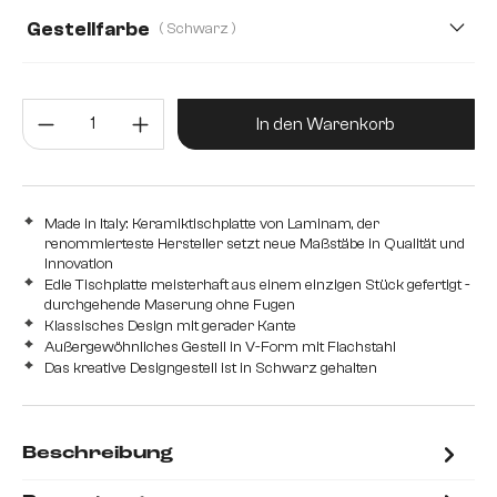
Gestellfarbe
( Schwarz )
Produkt Anzahl: Gib den gewünsc
In den Warenkorb
Made in Italy: Keramiktischplatte von Laminam, der
renommierteste Hersteller setzt neue Maßstäbe in Qualität und
Innovation
Edle Tischplatte meisterhaft aus einem einzigen Stück gefertigt -
durchgehende Maserung ohne Fugen
Klassisches Design mit gerader Kante
Außergewöhnliches Gestell in V-Form mit Flachstahl
Das kreative Designgestell ist in Schwarz gehalten
Beschreibung