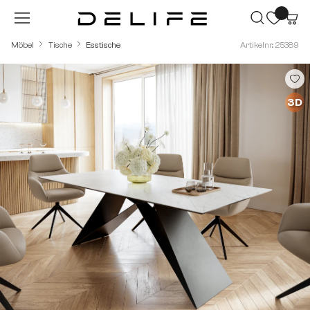
Zum Hauptinhalt springen
Möbel
Tische
Esstische
Artikelnr.: 25389
Bildergalerie überspringen
3D