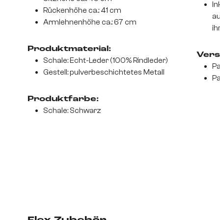
In
Rückenhöhe ca.: 41 cm
au
Armlehnenhöhe ca.: 67 cm
ih
Produktmaterial:
Vers
Schale: Echt-Leder (100% Rindleder)
Pa
Gestell: pulverbeschichtetes Metall
Pa
Produktfarbe:
Schale: Schwarz