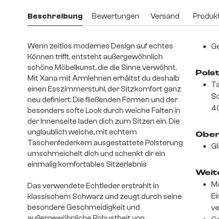
Beschreibung
Bewertungen
Versand
Produkt
Wenn zeitlos modernes Design auf echtes
Ge
Können trifft, entsteht außergewöhnlich
schöne Möbelkunst, die die Sinne verwöhnt.
Pols
Mit Xana mit Armlehnen erhältst du deshalb
Ta
einen Esszimmerstuhl, der Sitzkomfort ganz
S
neu definiert. Die fließenden Formen und der
4
besonders softe Look durch weiche Falten in
der Innenseite laden dich zum Sitzen ein. Die
unglaublich weiche, mit echtem
Ober
Taschenfederkern ausgestattete Polsterung
Gl
umschmeichelt dich und schenkt dir ein
einmalig komfortables Sitzerlebnis
Weite
Mo
Das verwendete Echtleder erstrahlt in
Ei
klassischem Schwarz und zeugt durch seine
besondere Geschmeidigkeit und
v
außergewöhnliche Robustheit von