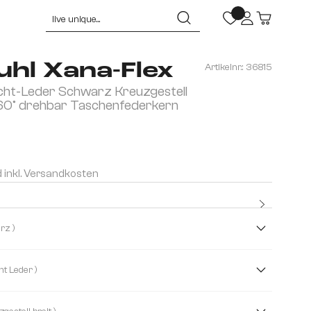
uhl Xana-Flex
Artikelnr.:
36815
cht-Leder Schwarz Kreuzgestell
60° drehbar Taschenfederkern
d inkl. Versandkosten
Kostenlo
Premium
( Schwarz )
( Echt Leder )
rofaser