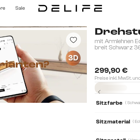
ore
Sale
Drehst
mit Armlehnen E
breit Schwarz 3
3D
rianten?
299,90 €
Preise inkl. MwSt. un
Sofort versandfertig
Sitzfarbe
Sitzmaterial
Echt Leder
Mik