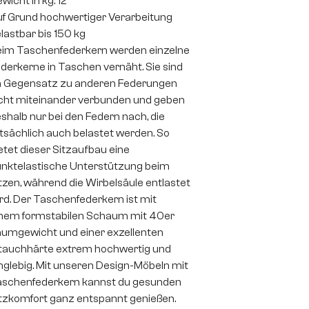
wicht in kg: 12
f Grund hochwertiger Verarbeitung
lastbar bis 150 kg
im Taschenfederkern werden einzelne
derkerne in Taschen vernäht. Sie sind
 Gegensatz zu anderen Federungen
cht miteinander verbunden und geben
shalb nur bei den Federn nach, die
tsächlich auch belastet werden. So
etet dieser Sitzaufbau eine
nktelastische Unterstützung beim
tzen, während die Wirbelsäule entlastet
rd. Der Taschenfederkern ist mit
nem formstabilen Schaum mit 40er
umgewicht und einer exzellenten
auchhärte extrem hochwertig und
nglebig. Mit unseren Design-Möbeln mit
schenfederkern kannst du gesunden
tzkomfort ganz entspannt genießen.