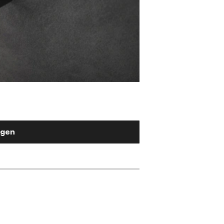
Stuhlgriff Flex-Ru
Metall Effektlackierung Titan
2,90 €
ügen