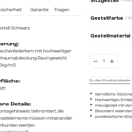
Sitzgestell
sicherheit
Garantie
Fragen
Gestellfarbe
stell: Schwarz
Gestellmaterial
terung:
Metall
Edelsta
schenfederkern mit hochwertiger
Prod
chaumabdeckung Raumgewicht
0kg/m3
Zu den Produktdetails
fläche:
att
Gemütliche Sitzschal
Hochwertiges Echtle
re Details:
Kreuzgestell mit vi
ntagehinweis: teilmontiert, die
Besonders widerstan
punktelastische Kör
nzelelemente müssen miteinander
erbunden werden