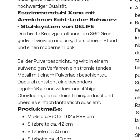
Ge
hochwertiger Qualität.
Au
Esszimmerstuhl Xana mit
be
Armlehnen Echt-Leder Schwarz
Be
- Stuhlsystem von DELIFE
Fe
Das breite Kreuzgestell kann um 360 Grad
im
gedreht werden und sorgt für sicheren Stand
ni
und einen modernen Look.
de
ta
Bei der Pulverbeschichtung wird in einem
bi
aufwendigen Verfahren ein stromleitendes
Metall mit einem Pulverlack beschichtet.
pu
Dadurch entsteht eine besonders
Si
regelmäßige und widerstandsfähige
wi
Oberfläche, die sich leicht reinigen lässt und
ei
überdies einfach fantastisch aussieht.
Ra
Produktmaße:
St
Maße ca.: B60 x T62 x H88 cm
la
Sitzbreite ca.: 42 cm
Ta
Sitztiefe ca.: 45 cm
Si
Sitzhöhe ca.: 49 cm