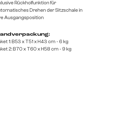
klusive Rückholfunktion für
tomatisches Drehen der Sitzschale in
re Ausgangsposition
andverpackung:
ket 1: B53 x T51 x H43 cm - 6 kg
ket 2: B70 x T60 x H58 cm - 9 kg