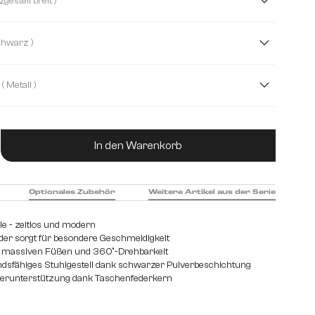
( Kreuzgestell breit )
( Schwarz )
( Metall )
hl gebürstet
Holz
ukt Anzahl: Gib den gewünschten Wert ein od
In den Warenkorb
Optionales Zubehör
Weitere Artikel aus der Serie
e - zeitlos und modern
der sorgt für besondere Geschmeidigkeit
er massiven Füßen und 360°-Drehbarkeit
dsfähiges Stuhlgestell dank schwarzer Pulverbeschichtung
perunterstützung dank Taschenfederkern