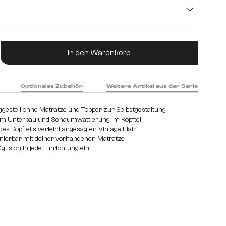
m
180 cm
200 cm
120 cm
ukt Anzahl: Gib den gewünschten Wert ein od
In den Warenkorb
Optionales Zubehör
Weitere Artikel aus der Serie
ggestell ohne Matratze und Topper zur Selbstgestaltung
 im Unterbau und Schaumwattierung im Kopfteil
es Kopfteils verleiht angesagten Vintage Flair
ierbar mit deiner vorhandenen Matratze
gt sich in jede Einrichtung ein