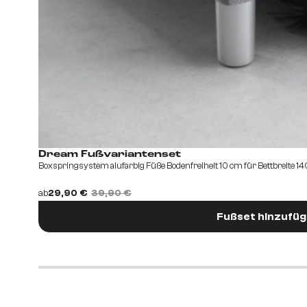
Dream Fußvariantenset
Boxspringsystem alufarbig Füße Bodenfreiheit 10 cm für Bettbreite 
ab
29,90 €
39,90 €
Fußset hinzufü