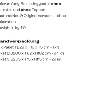
eferumfang: Boxspringgestell
ohne
atratze und
ohne
Topper
stand: Neu & Original verpackt - ohne
koration
wicht in kg: 119
andverpackung:
 x Paket 1: B28 x T16 x H5 cm - 1 kg
ket 2: B200 x T62 x H102 cm - 94 kg
ket 3: B205 x T13 x H115 cm - 29 kg