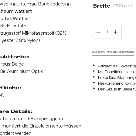
xspringunterbau: Bonellfederung,
Breite
( 200 cm )
haum wattiert
140 cm
160 c
pfteil: Wattiert
ße: Kunststoff
Prod
zugsstoff: Mikrofaserstoff (92%
lyester / 8% Nylon)
Zu den Produktdetails
uktfarbe:
rpus: Beige
Attraktives Boxsprin
ße: Aluminium Optik
Mit Bonellfederkern
Luxuriöse Steppung d
Hervorragend kombin
fläche:
Der Bezug in Beige fü
ft
re Details:
fbauzustand: Boxspringgestell
ilmontiert, die Einzelelemente müssen
ntiert werden