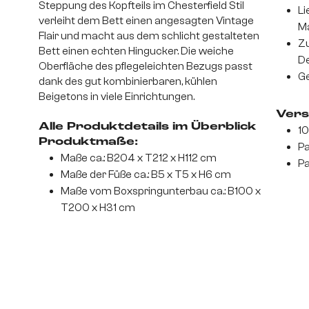
Steppung des Kopfteils im Chesterfield Stil
Li
verleiht dem Bett einen angesagten Vintage
M
Flair und macht aus dem schlicht gestalteten
Zu
Bett einen echten Hingucker. Die weiche
De
Oberfläche des pflegeleichten Bezugs passt
Ge
dank des gut kombinierbaren, kühlen
Beigetons in viele Einrichtungen.
Vers
Alle Produktdetails im Überblick
10
Produktmaße:
Pa
Maße ca.: B204 x T212 x H112 cm
Pa
Maße der Füße ca.: B5 x T5 x H6 cm
Maße vom Boxspringunterbau ca.: B100 x
T200 x H31 cm