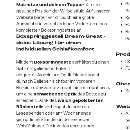
Bo
Matratze und deinem Topper
für eine
Sc
gesunde Position der Wirbelsäule. Auf unserer
Website bieten wir dir auch eine große
Ko
Auswahl and verschiedenen Varianten eines
Fü
kompletten Boxspringbettes an.
Be
Boxspringgestell Dream-Great -
Po
deine Lösung für einen
individuellen Schlafkomfort
Prod
Ko
Mit dem
Boxspringgestell
erhältst du einen
Fü
Satz mitgelieferter Füße in
eleganter Aluminium Optik. Diese kannst
du nach Belieben sichtbar im vorderen
Ober
Bereich oder versetzt nach hinten montieren,
So
um eine
schwebende Optik
des Bettes zu
erreichen. Dank des
weich gepolsterten
Rückenteils
verbringst du auch an
Weite
Leseabenden oder am Wochenende
Au
gemütliche Stunden in deiner neuen
te
Wohlfühloase. Die luxuriös anmutende
mo