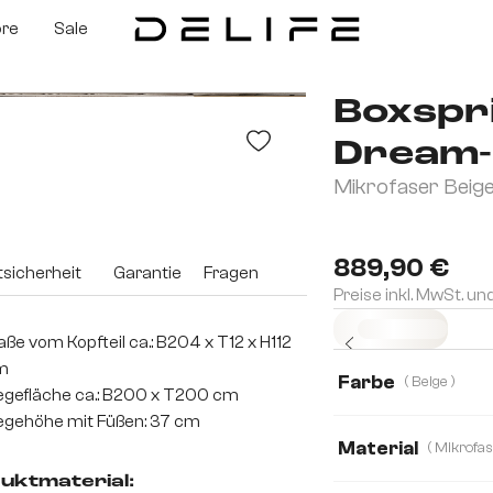
ore
Sale
Boxspri
Dream-
Mikrofaser Bei
889,90 €
sicherheit
Garantie
Fragen
Preise inkl. MwSt. un
Sofort versandfertig
ße vom Kopfteil ca.: B204 x T12 x H112
m
Farbe
( Beige )
egefläche ca.: B200 x T200 cm
egehöhe mit Füßen: 37 cm
Material
uktmaterial:
Mikrofaserstoff