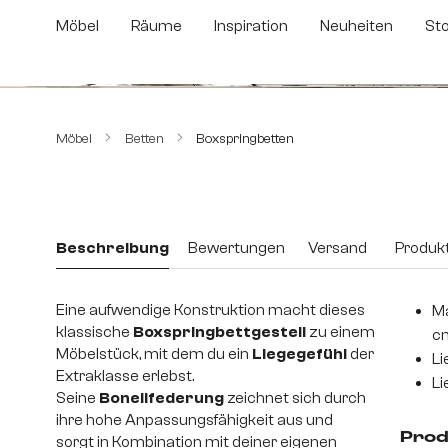
m Hauptinhalt springen
Zur Suche springen
Zur Hauptnavigation springen
Möbel
Räume
Inspiration
Neuheiten
St
Bildergalerie überspringen
Möbel
Betten
Boxspringbetten
Beschreibung
Bewertungen
Versand
Produkt
Eine aufwendige Konstruktion macht dieses
Ma
klassische
Boxspringbettgestell
zu einem
c
Möbelstück, mit dem du ein
Liegegefühl
der
Li
Extraklasse erlebst.
Li
Seine
Bonellfederung
zeichnet sich durch
ihre hohe Anpassungsfähigkeit aus und
Prod
sorgt in Kombination mit deiner eigenen