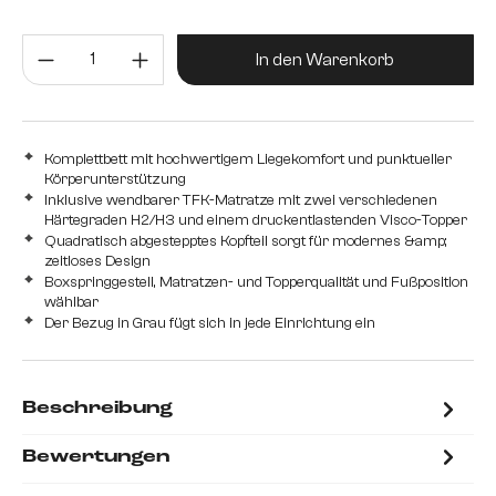
mit Bonellfederkernmatratze H2 und Schaum Topper
Produkt Anzahl: Gib den gewünsc
mit Taschenfederkernmatratze H2/H3 und Visco Topper
In den Warenkorb
Komplettbett mit hochwertigem Liegekomfort und punktueller
Körperunterstützung
Inklusive wendbarer TFK-Matratze mit zwei verschiedenen
Härtegraden H2/H3 und einem druckentlastenden Visco-Topper
Quadratisch abgestepptes Kopfteil sorgt für modernes &amp;
zeitloses Design
Boxspringgestell, Matratzen- und Topperqualität und Fußposition
wählbar
Der Bezug in Grau fügt sich in jede Einrichtung ein
Beschreibung
Bewertungen