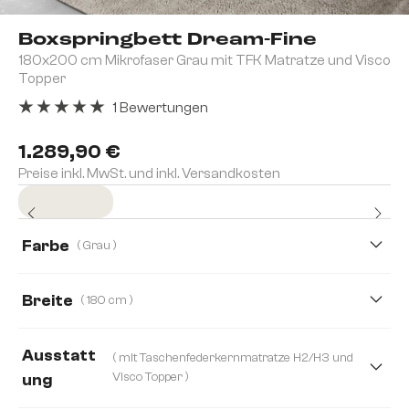
Boxspringbett Dream-Fine
180x200 cm Mikrofaser Grau mit TFK Matratze und Visco
Topper
1 Bewertungen
Durchschnittliche Bewertung von 5 von 5 Sternen
1.289,90 €
Preise inkl. MwSt. und inkl. Versandkosten
Sofort versandfertig
Farbe
( Grau )
Breite
( 180 cm )
120 cm
140 cm
160 cm
180 cm
Ausstatt
( mit Taschenfederkernmatratze H2/H3 und
200 cm
Visco Topper )
ung