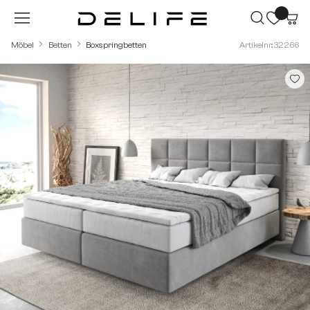
Zum Hauptinhalt springen
Möbel
Betten
Boxspringbetten
Artikelnr.: 32266
Bildergalerie überspringen