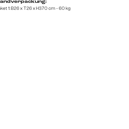
andverpackung:
ket 1: B26 x T26 x H370 cm - 60 kg