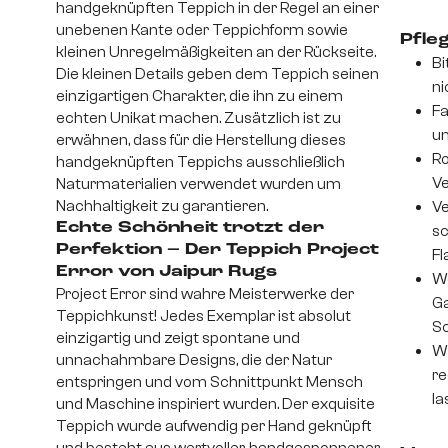
handgeknüpften Teppich in der Regel an einer
unebenen Kante oder Teppichform sowie
Pfle
kleinen Unregelmäßigkeiten an der Rückseite.
Bi
Die kleinen Details geben dem Teppich seinen
ni
einzigartigen Charakter, die ihn zu einem
Fa
echten Unikat machen. Zusätzlich ist zu
un
erwähnen, dass für die Herstellung dieses
Ro
handgeknüpften Teppichs ausschließlich
Ve
Naturmaterialien verwendet wurden um
Nachhaltigkeit zu garantieren.
Ve
Echte Schönheit trotzt der
sc
Perfektion – Der Teppich Project
Fl
Error von Jaipur Rugs
We
Project Error sind wahre Meisterwerke der
Ga
Teppichkunst! Jedes Exemplar ist absolut
Sc
einzigartig und zeigt spontane und
Wi
unnachahmbare Designs, die der Natur
re
entspringen und vom Schnittpunkt Mensch
la
und Maschine inspiriert wurden. Der exquisite
Teppich wurde aufwendig per Hand geknüpft
und besteht aus wertvoller, handgesponnener