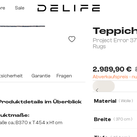
ore
Sale
Teppich
Project Error 3
Rugs
2.989,90 €
sicherheit
Garantie
Fragen
Abverkaufspreis - nu
Sofort abholbereit
Material
( Wolle )
 Produktdetails im Überblick
Wolle
Seide
uktmaße:
Breite
( 370 cm )
ße ca.: B370 x T454 x H1 cm
370 cm
168 