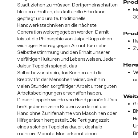
Prod
Stadt ziehen zu müssen. Dorfgemeinschaften
Ma
bleiben erhalten, das kulturelle Erbe kann
3
gepflegt und uralte, traditionelle
Handwerkstechniken an die nächste
Generation weitergegeben werden. Damit
Prod
leistet die Philosophie von Jaipur Rugs einen
Ha
wichtigen Beitrag gegen Armut, für mehr
Zw
Selbstbestimmung und den Erhalt unserer
vielfältigen Kulturen und Lebensweisen. Jeder
Hers
Jaipur Teppich spiegelt das
Ve
Selbstbewusstsein, das Können und die
Kreativität der Menschen wider, die ihn in
au
vielen Stunden sorgfältiger Arbeit unter guten
Arbeitsbedingungen erschaffen haben.
Weite
Dieser Teppich wurde von Hand geknüpft. Das
Ge
heißt jeder einzelne Knoten wurde mit der
Bi
Hand ohne Zuhilfenahme von Maschinen oder
Ha
Hilfsgeräten hergestellt. Die Fertigungszeit
Un
eines solchen Teppichs dauert deshalb
Br
mehrere Monate. Man erkennt einen