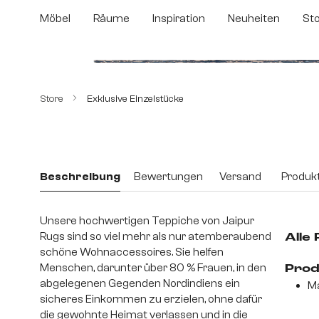
m Hauptinhalt springen
Zur Suche springen
Zur Hauptnavigation springen
Möbel
Räume
Inspiration
Neuheiten
St
Bildergalerie überspringen
Store
Exklusive Einzelstücke
Beschreibung
Bewertungen
Versand
Produkt
Unsere hochwertigen Teppiche von Jaipur
Rugs sind so viel mehr als nur atemberaubend
Alle
schöne Wohnaccessoires. Sie helfen
Menschen, darunter über 80 % Frauen, in den
Prod
abgelegenen Gegenden Nordindiens ein
Ma
sicheres Einkommen zu erzielen, ohne dafür
die gewohnte Heimat verlassen und in die