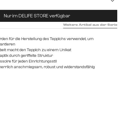
m
363 cm
368 cm
cm
243 cm
300 cm
303 cm
360 cm
Nur im DELIFE STORE verfügbar
cm
463 cm
Weitere Artikel aus der Serie
rden für die Herstellung des Teppichs verwendet, um
rantieren
eit macht den Teppich zu einem Unikat
tik durch geriffelte Struktur
oire für jeden Einrichtungsstil
 herrlich anschmiegsam, robust und widerstandsfähig