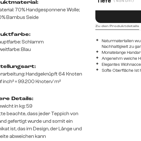
Tiefe
( 454 cm )
uktmaterial:
270 cm
271 c
terial: 70% Handgesponnene Wolle;
454 cm
537 
0% Bambus Seide
363 cm
460 
Zu den Produktdetails
uktfarbe:
Naturmaterialien wu
uptfarbe: Schlamm
Nachhaltigkeit zu ga
eitfarbe: Blau
Monatelange Handarb
Angenehm weiche Hap
Elegantes Wohnaccess
tellungsart:
Softe Oberfläche ist
rarbeitung: Handgeknüpft 64 Knoten
f inch² = 99.200 Knoten/ m²
re Details:
wicht in kg: 59
tte beachte, dass jeder Teppich von
nd gefertigt wurde und somit ein
ikat ist, das im Design, der Länge und
eite abweichen kann