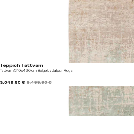
Teppich Tattvam
Tattvam 370x460 cm Beige by Jaipur Rugs
3.049,90 €
8.499,90 €