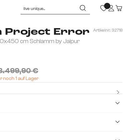
 Project Error
Artikelnr.:
32718
70x450 cm Schlamm by Jaipur
8.499,90 €
r noch 1 auf Lager
Viskose
cm
240 cm
242 cm
243 cm
246 cm