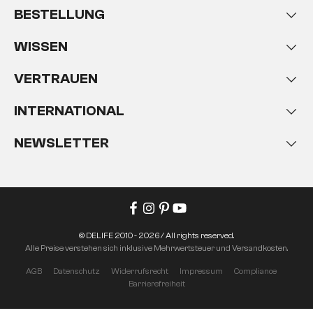
BESTELLUNG
WISSEN
VERTRAUEN
INTERNATIONAL
NEWSLETTER
© DELIFE 2010 - 2026 / All rights reserved.
Alle Preise verstehen sich inklusive Mehrwertsteuer und Versandkosten.
AGB
Datenschutz
Widerrufsrecht
Impressum
Compliance
Barrierefreiheit