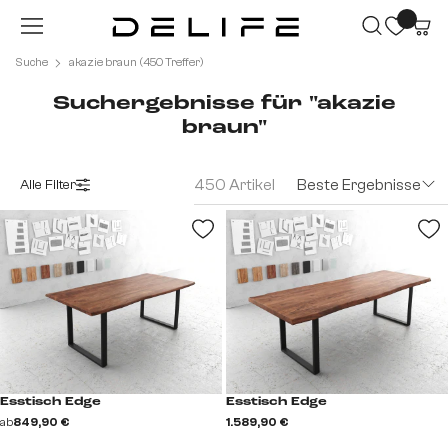
Zum Hauptinhalt springen
Suche
akazie braun (450 Treffer)
Suchergebnisse für "akazie
braun"
450 Artikel
Beste Ergebnisse
Alle Filter
Esstisch Edge
Esstisch Edge
ab
849,90 €
1.589,90 €