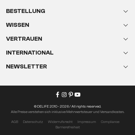
BESTELLUNG
WISSEN
VERTRAUEN
INTERNATIONAL
NEWSLETTER
© DELIFE 2010 - 2026 / All rights reserved.
Alle Preise verstehen sich inklusive Mehrwertsteuer und Versandkosten.
AGB
Datenschutz
Widerrufsrecht
Impressum
Compliance
Barrierefreiheit