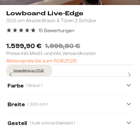
Lowboard Live-Edge
300 cm Akazie Braun 4 Türen 2 Schübe
15 Bewertungen
Durchschnittliche Bewertung von 4.8 von 5 Sternen
1.599,90 €
1.999,90 €
Preise inkl. MwSt. und inkl. Versandkosten
Aktionspreis bis zum 11.08.2026
Versandfertig ca. 07.11.26
Farbe
( Braun )
Breite
( 300 cm )
300 cm
200 cm
Gestell
( Kufe schmal Edelstahl )