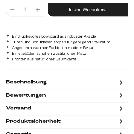
Produkt Anzahl: Gib den gewünsc
In den Warenkorb
Eindrucksvolles Lowboard aus robuster Akazie
Türen und Schubladen sorgen für genügend Stauraum
Angenehm warmer Farbton in mattem Braun
Einlegeböden schaffen zusätzlichen Platz
Fronten aus natürlicher Baumkante
Beschreibung
Bewertungen
Versand
Produktsicherheit