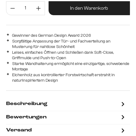
Produkt Anzahl: Gib den gewünsc
In den Warenkorb
Gewinner des German Design Award 2026
Sorgfältige Anpassung der Tür- und Fachverteilung an
Musterung für nahtlose Schönheit
Leises, einfaches Öffnen und Schließen dank Soft-Close,
Griffmulde und Push-to-Open
Starke Wandhalterung ermöglicht eine einzigartige, schwebende
Montage
Eichenholz aus kontrollierter Forstwirtschaft erstrahlt in
naturinspiriertem Design
Beschreibung
Bewertungen
Versand