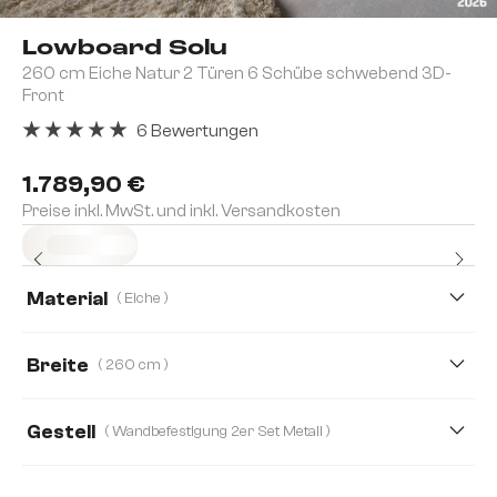
Lowboard Solu
260 cm Eiche Natur 2 Türen 6 Schübe schwebend 3D-
Front
6 Bewertungen
Durchschnittliche Bewertung von 5 von 5 Sternen
1.789,90 €
Preise inkl. MwSt. und inkl. Versandkosten
Sofort versandfertig
Material
( Eiche )
Akazie
Eiche
Breite
( 260 cm )
175 cm
220 cm
260 cm
Gestell
( Wandbefestigung 2er Set Metall )