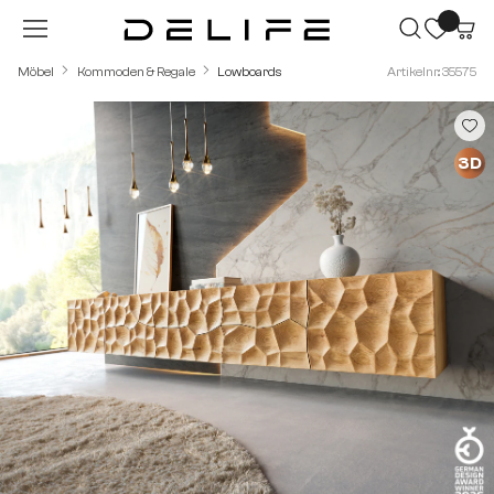
Zum Hauptinhalt springen
Möbel
Kommoden & Regale
Lowboards
Artikelnr.: 35575
Bildergalerie überspringen
3D