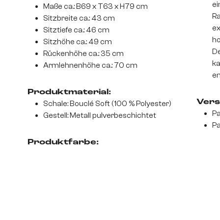
ei
Maße ca.: B69 x T63 x H79 cm
Ra
Sitzbreite ca.: 43 cm
ex
Sitztiefe ca.: 46 cm
ho
Sitzhöhe ca.: 49 cm
De
Rückenhöhe ca.: 35 cm
ka
Armlehnenhöhe ca.: 70 cm
en
Produktmaterial:
Vers
Schale: Bouclé Soft (100 % Polyester)
Pa
Gestell: Metall pulverbeschichtet
Pa
Produktfarbe: