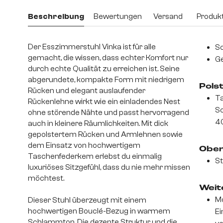
Beschreibung
Bewertungen
Versand
Produkt
Der Esszimmerstuhl Vinka ist für alle
S
gemacht, die wissen, dass echter Komfort nur
Ge
durch echte Qualität zu erreichen ist. Seine
abgerundete, kompakte Form mit niedrigem
Pols
Rücken und elegant auslaufender
Ta
Rückenlehne wirkt wie ein einladendes Nest
S
ohne störende Nähte und passt hervorragend
4
auch in kleinere Räumlichkeiten. Mit dick
gepolstertem Rücken und Armlehnen sowie
dem Einsatz von hochwertigem
Ober
Taschenfederkern erlebst du einmalig
St
luxuriöses Sitzgefühl, dass du nie mehr missen
möchtest.
Weite
Mo
Dieser Stuhl überzeugt mit einem
hochwertigen Bouclé-Bezug in warmem
Ei
Schlammton. Die dezente Struktur und die