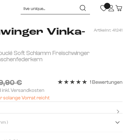
hwinger Vinka-
Artikelnr.:
41241
ouclé Soft Schlamm Freischwinger
aschenfederkern
9,90 €
1 Bewertungen
Durchschnittliche Bewertung von 5 v
d inkl. Versandkosten
r solange Vorrat reicht
Kostenlo
Premium
( Schlamm )