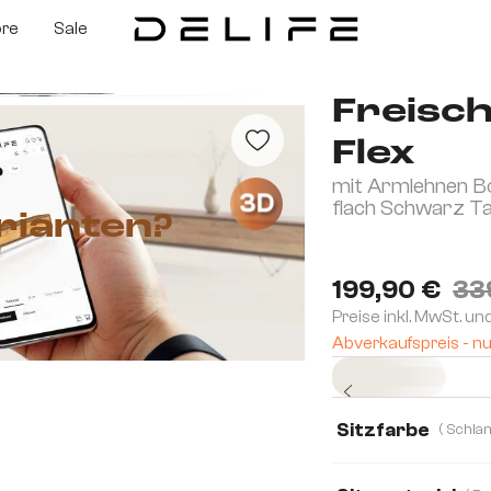
ore
Sale
Freisc
Flex
mit Armlehnen B
3D
flach Schwarz T
rianten?
199,90 €
33
Preise inkl. MwSt. un
Abverkaufspreis - nu
Sofort versandfertig
Sitzfarbe