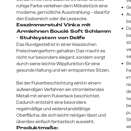
v
ruhige Farbe verleihen dem Möbelstück eine
Ge
moderne, gemütliche Ausstrahlung – ideal für
Au
den Essbereich oder die Leseecke.
be
Esszimmerstuhl Vinka mit
De
Armlehnen Bouclé Soft Schlamm
be
- Stuhlsystem von Delife
si
Das Rundgestell ist in einer klassischen
ve
Freischwingerform gehalten. Das macht es
se
nicht nur besonders elegant, sondern sorgt
Be
durch seine leichte Wippfunktion für eine
gesunde Haltung und ein entspanntes Sitzen.
Fe
im
Bei der Pulverbeschichtung wird in einem
ni
aufwendigen Verfahren ein stromleitendes
de
Metall mit einem Pulverlack beschichtet.
ta
Dadurch entsteht eine besonders
bi
regelmäßige und widerstandsfähige
pu
Oberfläche, die sich leicht reinigen lässt und
Si
überdies einfach fantastisch aussieht.
wi
Produktmaße: