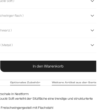
( Bouclé Soft )
ht Leder
Mikrofaser/Bouclé
Boucle
( Freischwinger flach )
Strukturstoff Soft
Webstoff Soft
( Schwarz )
( Metall )
hl gebürstet
Edelstahl graphit
Holz
ukt Anzahl: Gib den gewünschten Wert ein od
In den Warenkorb
Optionales Zubehör
Weitere Artikel aus der Serie
tzschale in Nestform
lé Soft verleiht der Sitzfläche eine trendige und strukturierte
Freischwingergestell mit Flachstahl