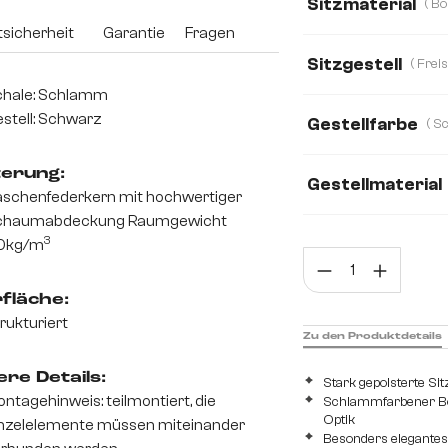
Sitzmaterial
sicherheit
Garantie
Fragen
Bouclé Soft
Ec
Sitzgestell
Chenille
Cord
chale: Schlamm
stell: Schwarz
Gestellfarbe
terung:
Gestellmaterial
schenfederkern mit hochwertiger
chaumabdeckung Raumgewicht
Metall
Edelsta
3
0kg/m
Prod
fläche:
rukturiert
Zu den Produktdetails
re Details:
Stark gepolsterte Si
ntagehinweis: teilmontiert, die
Schlammfarbener Bouc
Optik
nzelelemente müssen miteinander
Besonders elegantes 