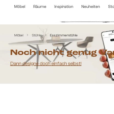
m Hauptinhalt springen
Zur Suche springen
Zur Hauptnavigation springen
Möbel
Räume
Inspiration
Neuheiten
St
Bildergalerie überspringen
Möbel
Stühle
Esszimmerstühle
Noch nicht genug Va
Dann designe doch einfach selbst!