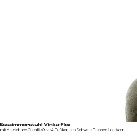
Esszimmerstuhl Vinka-Flex
mit Armlehnen Chenille Olive 4-Fuß konisch Schwarz Taschenfederkern