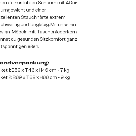
nem formstabilen Schaum mit 40er
umgewicht und einer
zellenten Stauchhärte extrem
chwertig und langlebig. Mit unseren
sign-Möbeln mit Taschenfederkern
nnst du gesunden Sitzkomfort ganz
tspannt genießen.
andverpackung:
ket 1: B59 x T46 x H46 cm - 7 kg
ket 2: B69 x T68 x H66 cm - 9 kg