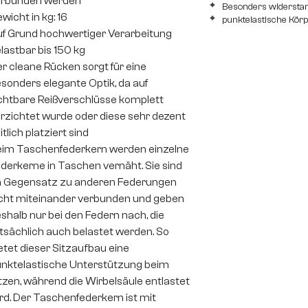
erbunden werden
Besonders widerstan
wicht in kg: 16
punktelastische Kör
f Grund hochwertiger Verarbeitung
lastbar bis 150 kg
r cleane Rücken sorgt für eine
sonders elegante Optik, da auf
chtbare Reißverschlüsse komplett
rzichtet wurde oder diese sehr dezent
itlich platziert sind
im Taschenfederkern werden einzelne
derkerne in Taschen vernäht. Sie sind
 Gegensatz zu anderen Federungen
cht miteinander verbunden und geben
shalb nur bei den Federn nach, die
tsächlich auch belastet werden. So
etet dieser Sitzaufbau eine
nktelastische Unterstützung beim
tzen, während die Wirbelsäule entlastet
rd. Der Taschenfederkern ist mit