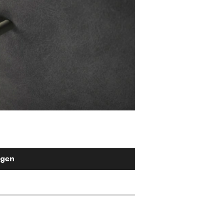
Stuhlgriff Flex-Fla
Metall Effektlackierung Titan
2,90 €
ügen