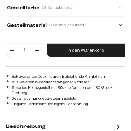
Gestellfarbe
( Silber gebürstet )
Gestellmaterial
( Edelstahl gebürstet )
Edelstahl gebürstet
Edelstahl graphit
Metall
Produkt Anzahl: Gib den gewünsc
In den Warenkorb
Extravagantes Design durch freistehende Armlehnen
Aus weicher, widerstandsfähiger Mikrofaser
Smartes Kreuzgestell mit Rückholfunktion und 180-Grad-
Drehung
Gestell aus handgebürstetem Edelstahl
Elegante Kedernaht und legere Bespannung
Beschreibung