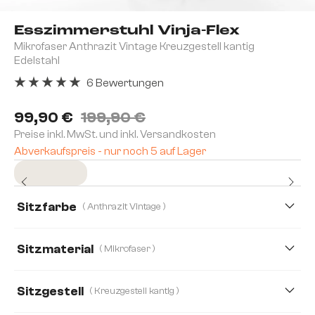
Esszimmerstuhl Vinja-Flex
Mikrofaser Anthrazit Vintage Kreuzgestell kantig
Edelstahl
6 Bewertungen
Durchschnittliche Bewertung von 5 von 5 Sternen
99,90 €
199,90 €
Preise inkl. MwSt. und inkl. Versandkosten
Abverkaufspreis - nur noch 5 auf Lager
Sofort versandfertig
Sitzfarbe
( Anthrazit Vintage )
Sitzmaterial
( Mikrofaser )
Mikrofaser
Bouclé Soft
Strukturstoff Soft
Sitzgestell
( Kreuzgestell kantig )
Webstoff Soft