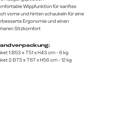
mfortable Wippfunktion für sanftes
ch vorne und hinten schaukeln für eine
rbesserte Ergonomie und einen
heren Sitzkomfort
andverpackung:
ket 1: B53 x T51 x H43 cm - 6 kg
ket 2: B73 x T67 x H56 cm - 12 kg