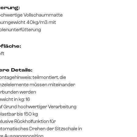
terung:
chwertige Vollschaummatte
aumgewicht 40kg/m3 mit
olenunterfütterung
fläche:
ft
re Details:
ntagehinweis: teilmontiert, die
nzelelemente müssen miteinander
erbunden werden
wicht in kg: 16
f Grund hochwertiger Verarbeitung
lastbar bis 150 kg
klusive Rückholfunktion für
tomatisches Drehen der Sitzschale in
re Ausgangsposition