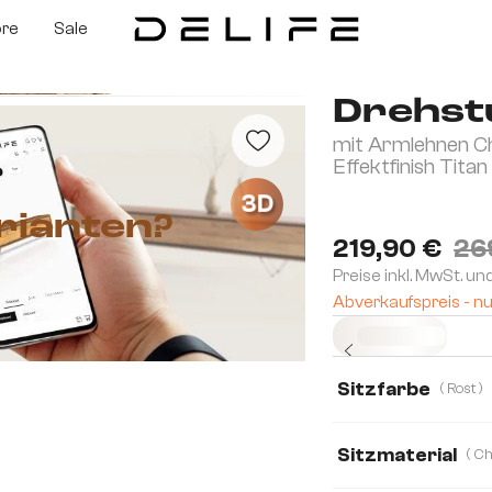
ore
Sale
Drehstu
mit Armlehnen Che
Effektfinish Tit
3D
rianten?
219,90 €
26
Preise inkl. MwSt. un
Abverkaufspreis - nu
Sofort versandfertig
Sitzfarbe
( Rost )
Sitzmaterial