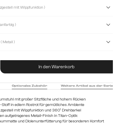
é Soft
Echt-Leder/Chenille
Mikrofaser
( Kreuzgestell mit Wippfunktion )
é
Strukturstoff Soft
Webstoff Soft
( Titanfarbig )
( Metall )
hl gebürstet
Edelstahl graphit
Holz
ukt Anzahl: Gib den gewünschten Wert ein od
In den Warenkorb
Optionales Zubehör
Weitere Artikel aus der Serie
umstuhl mit großer Sitzfläche und hohem Rücken
Stoff in edlem Rostrot für gemütliches Ambiente
euzgestell mit Wippfunktion und 360° Drehbarkei
n aufgetragenes Metall-Finish in Titan-Optik
aummatte und Diolenunterfütterung für besonderen Komfort