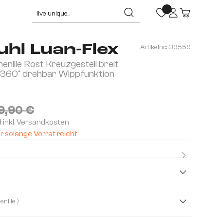
hl Luan-Flex
Artikelnr.:
39559
nille Rost Kreuzgestell breit
an 360° drehbar Wippfunktion
9,90 €
d inkl. Versandkosten
r solange Vorrat reicht
Kostenlo
Premium
( Chenille )