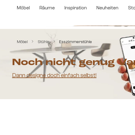
m Hauptinhalt springen
Zur Suche springen
Zur Hauptnavigation springen
Möbel
Räume
Inspiration
Neuheiten
St
Bildergalerie überspringen
Möbel
Stühle
Esszimmerstühle
Noch nicht genug Va
Dann designe doch einfach selbst!