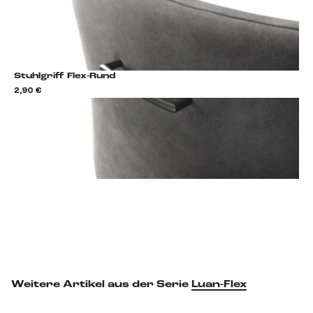
Stuhlgriff Flex-Rund
2,90 €
2,9
Stuhlgriff hinzufügen
Weitere Artikel aus der Serie
Luan-Flex