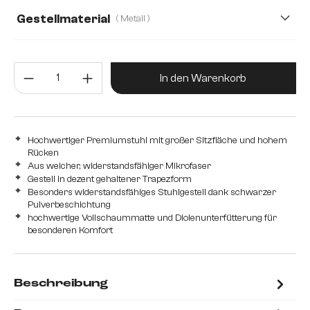
Gestellmaterial
( Metall )
Metall
Edelstahl gebürstet
Edelstahl graphit
Produkt Anzahl: Gib den gewünsc
Holz
In den Warenkorb
Hochwertiger Premiumstuhl mit großer Sitzfläche und hohem
Rücken
Aus weicher, widerstandsfähiger Mikrofaser
Gestell in dezent gehaltener Trapezform
Besonders widerstandsfähiges Stuhlgestell dank schwarzer
Pulverbeschichtung
hochwertige Vollschaummatte und Diolenunterfütterung für
besonderen Komfort
Beschreibung