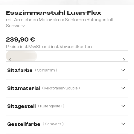
Esszimmerstuhl Luan-Flex
mit Armlehnen Materialmix Schlamm Kufengestell
Schwarz
239,90 €
Preise inkl. MwSt. und inkl. Versandkosten
Sofort versandfertig
Sitzfarbe
( Schlamm )
Sitzmaterial
( Mikrofaser/Bouclé )
Mikrofaser/Bouclé
Bouclé Soft
Chenille
Sitzgestell
( Kufengestell )
Echt-Leder/Chenille
Mikrofaser
Gestellfarbe
( Schwarz )
Strukturstoff Soft
Webstoff Soft