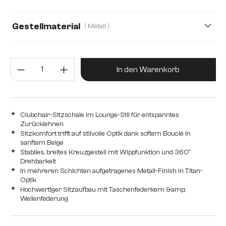
Gestellmaterial
( Metall )
Metall
Edelstahl gebürstet
Edelstahl graphit
Produkt Anzahl: Gib den gewünsc
In den Warenkorb
Clubchair-Sitzschale im Lounge-Stil für entspanntes
Zurücklehnen
Sitzkomfort trifft auf stilvolle Optik dank softem Bouclé in
sanftem Beige
Stabiles, breites Kreuzgestell mit Wippfunktion und 360°
Drehbarkeit
In mehreren Schichten aufgetragenes Metall-Finish in Titan-
Optik
Hochwertiger Sitzaufbau mit Taschenfederkern &amp;
Wellenfederung