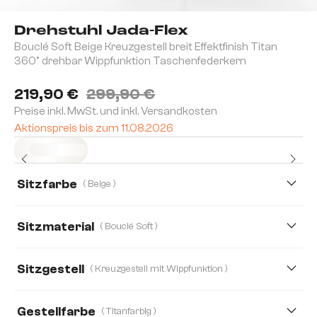
Drehstuhl Jada-Flex
Bouclé Soft Beige Kreuzgestell breit Effektfinish Titan
360° drehbar Wippfunktion Taschenfederkern
219,90 €
299,90 €
Preise inkl. MwSt. und inkl. Versandkosten
Aktionspreis bis zum 11.08.2026
Sofort versandfertig
Sitzfarbe
( Beige )
Sitzmaterial
( Bouclé Soft )
Bouclé Soft
Boucle
Mikrofaser
Sitzgestell
( Kreuzgestell mit Wippfunktion )
Mikrofaser/Bouclé
Plüsch
Samt
Gestellfarbe
( Titanfarbig )
Strukturstoff Soft
Teddystoff
Webstoff Soft