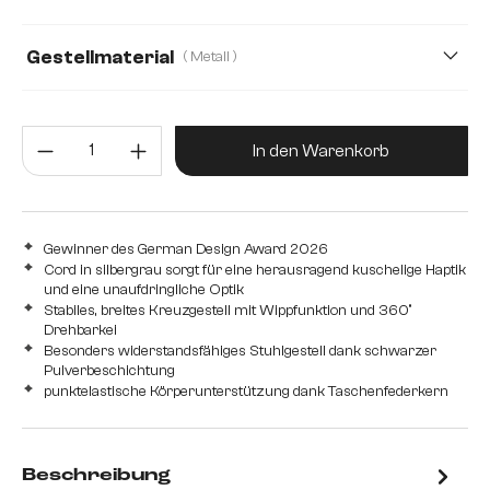
Gestellmaterial
( Metall )
Metall
Edelstahl gebürstet
Edelstahl graphit
Produkt Anzahl: Gib den gewünsc
Eiche
Holz
In den Warenkorb
Gewinner des German Design Award 2026
Cord in silbergrau sorgt für eine herausragend kuschelige Haptik
und eine unaufdringliche Optik
Stabiles, breites Kreuzgestell mit Wippfunktion und 360°
Drehbarkei
Besonders widerstandsfähiges Stuhlgestell dank schwarzer
Pulverbeschichtung
punktelastische Körperunterstützung dank Taschenfederkern
Beschreibung