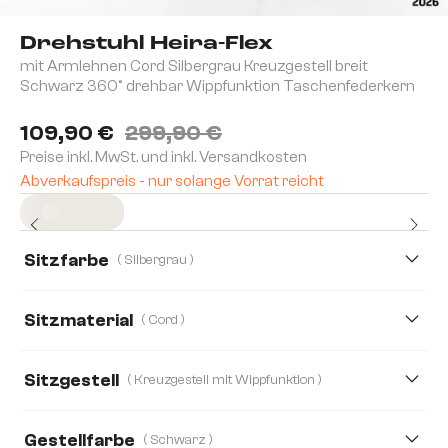
Drehstuhl Heira-Flex
mit Armlehnen Cord Silbergrau Kreuzgestell breit
Schwarz 360° drehbar Wippfunktion Taschenfederkern
109,90 €
299,90 €
Preise inkl. MwSt. und inkl. Versandkosten
Abverkaufspreis - nur solange Vorrat reicht
Sofort versandfertig
Sitzfarbe
( Silbergrau )
Sitzmaterial
( Cord )
Cord
Boucle
Bouclé Soft
Echt Leder
Sitzgestell
( Kreuzgestell mit Wippfunktion )
Mikrofaser
Mikrofaser/Bouclé
Plüsch
Gestellfarbe
( Schwarz )
Strukturstoff Soft
Teddystoff
Webstoff Soft