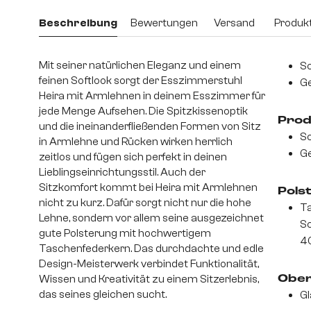
Beschreibung
Bewertungen
Versand
Produkt
Mit seiner natürlichen Eleganz und einem
Sc
feinen Softlook sorgt der Esszimmerstuhl
Ge
Heira mit Armlehnen in deinem Esszimmer für
jede Menge Aufsehen. Die Spitzkissenoptik
Prod
und die ineinanderfließenden Formen von Sitz
S
in Armlehne und Rücken wirken herrlich
Ge
zeitlos und fügen sich perfekt in deinen
Lieblingseinrichtungsstil. Auch der
Sitzkomfort kommt bei Heira mit Armlehnen
Pols
nicht zu kurz. Dafür sorgt nicht nur die hohe
Ta
Lehne, sondern vor allem seine ausgezeichnet
S
gute Polsterung mit hochwertigem
4
Taschenfederkern. Das durchdachte und edle
Design-Meisterwerk verbindet Funktionalität,
Wissen und Kreativität zu einem Sitzerlebnis,
Ober
das seines gleichen sucht.
Gl