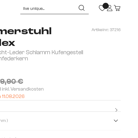
merstuhl
Artikelnr.:
37216
lex
cht-Leder Schlamm Kufengestell
enfederkern
9,90 €
d inkl. Versandkosten
m 11.08.2026
Kostenlo
Premium
( Schlamm )