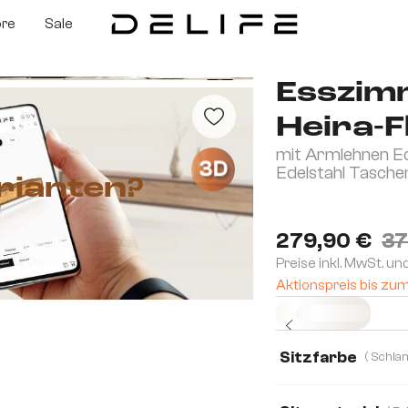
ore
Sale
Esszim
Heira-F
mit Armlehnen E
3D
Edelstahl Tasch
rianten?
279,90 €
37
Preise inkl. MwSt. un
Aktionspreis bis zu
Sofort versandfertig
Sitzfarbe