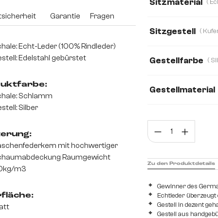
Sitzmaterial
sicherheit
Garantie
Fragen
Bouclé Soft
Ec
Sitzgestell
Mikrofaser
Plü
hale: Echt-Leder (100% Rindleder)
stell: Edelstahl gebürstet
Gestellfarbe
Webstoff Soft
uktfarbe:
Gestellmaterial
chale: Schlamm
stell: Silber
Edelstahl gebürst
Prod
terung:
schenfederkern mit hochwertiger
chaumabdeckung Raumgewicht
Zu den Produktdetails
0kg/m3
Gewinner des Germ
Echtleder überzeugt
fläche:
Gestell in dezent ge
att
Gestell aus handgeb