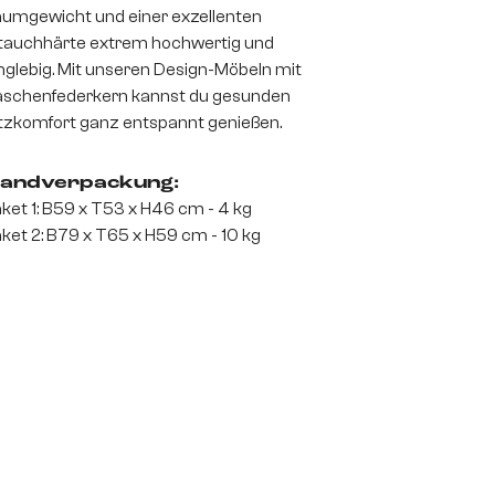
umgewicht und einer exzellenten
auchhärte extrem hochwertig und
nglebig. Mit unseren Design-Möbeln mit
schenfederkern kannst du gesunden
tzkomfort ganz entspannt genießen.
andverpackung:
ket 1: B59 x T53 x H46 cm - 4 kg
ket 2: B79 x T65 x H59 cm - 10 kg