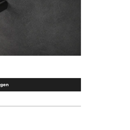
Stuhlgriff Flex-Ru
Metall Effektlackierung Titan
2,90 €
ügen