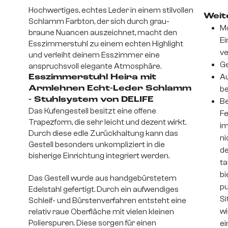
Hochwertiges, echtes Leder in einem stilvollen
Weite
Schlamm Farbton, der sich durch grau-
Mo
braune Nuancen auszeichnet, macht den
Ei
Esszimmerstuhl zu einem echten Highlight
v
und verleiht deinem Esszimmer eine
Ge
anspruchsvoll elegante Atmosphäre.
Au
Esszimmerstuhl Heira mit
Armlehnen Echt-Leder Schlamm
be
- Stuhlsystem von DELIFE
Be
Das Kufengestell besitzt eine offene
Fe
Trapezform, die sehr leicht und dezent wirkt.
im
Durch diese edle Zurückhaltung kann das
ni
Gestell besonders unkompliziert in die
de
bisherige Einrichtung integriert werden.
ta
bi
Das Gestell wurde aus handgebürstetem
pu
Edelstahl gefertigt. Durch ein aufwendiges
Si
Schleif- und Bürstenverfahren entsteht eine
wi
relativ raue Oberfläche mit vielen kleinen
Polierspuren. Diese sorgen für einen
ei