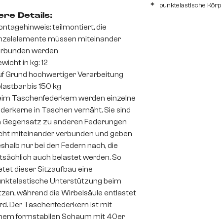
punktelastische Kör
re Details:
ntagehinweis: teilmontiert, die
nzelelemente müssen miteinander
erbunden werden
wicht in kg: 12
f Grund hochwertiger Verarbeitung
lastbar bis 150 kg
im Taschenfederkern werden einzelne
derkerne in Taschen vernäht. Sie sind
 Gegensatz zu anderen Federungen
cht miteinander verbunden und geben
shalb nur bei den Federn nach, die
tsächlich auch belastet werden. So
etet dieser Sitzaufbau eine
nktelastische Unterstützung beim
tzen, während die Wirbelsäule entlastet
rd. Der Taschenfederkern ist mit
nem formstabilen Schaum mit 40er