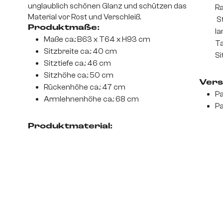
unglaublich schönen Glanz und schützen das
Ra
Material vor Rost und Verschleiß.
St
Produktmaße:
la
Maße ca.: B63 x T64 x H93 cm
Ta
Sitzbreite ca.: 40 cm
Si
Sitztiefe ca.: 46 cm
Sitzhöhe ca.: 50 cm
Vers
Rückenhöhe ca.: 47 cm
Pa
Armlehnenhöhe ca.: 68 cm
Pa
Produktmaterial: