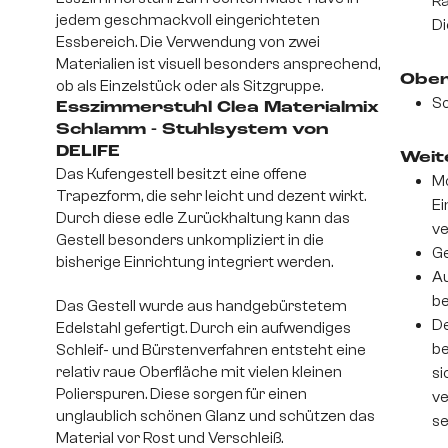
R
jedem geschmackvoll eingerichteten
Di
Essbereich. Die Verwendung von zwei
Materialien ist visuell besonders ansprechend,
Ober
ob als Einzelstück oder als Sitzgruppe.
So
Esszimmerstuhl Clea Materialmix
Schlamm - Stuhlsystem von
DELIFE
Weite
Das Kufengestell besitzt eine offene
Mo
Trapezform, die sehr leicht und dezent wirkt.
Ei
Durch diese edle Zurückhaltung kann das
v
Gestell besonders unkompliziert in die
Ge
bisherige Einrichtung integriert werden.
Au
be
Das Gestell wurde aus handgebürstetem
De
Edelstahl gefertigt. Durch ein aufwendiges
be
Schleif- und Bürstenverfahren entsteht eine
relativ raue Oberfläche mit vielen kleinen
si
Polierspuren. Diese sorgen für einen
ve
unglaublich schönen Glanz und schützen das
se
Material vor Rost und Verschleiß.