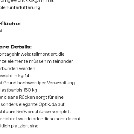
aumgewicht 40kg/m
mit
olenunterfütterung
fläche:
ft
re Details:
ntagehinweis: teilmontiert, die
nzelelemente müssen miteinander
erbunden werden
wicht in kg: 14
f Grund hochwertiger Verarbeitung
lastbar bis 150 kg
r cleane Rücken sorgt für eine
sonders elegante Optik, da auf
chtbare Reißverschlüsse komplett
rzichtet wurde oder diese sehr dezent
itlich platziert sind