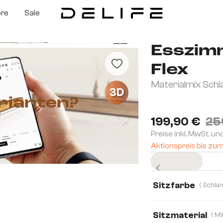
ore
Sale
Esszim
Flex
Materialmix Schl
3D
rianten?
199,90 €
25
Preise inkl. MwSt. un
Aktionspreis bis zu
Sofort versandfertig
Sitzfarbe
Sitzmaterial