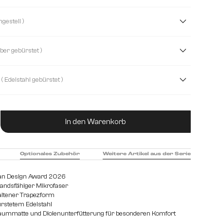
krofaser/Bouclé
Boucle
Chenille
( Kufengestell )
le
Mikrofaser
Strukturstoff Soft
( Silber gebürstet )
( Edelstahl gebürstet )
et
Edelstahl graphit
Eiche
Holz
Metall
ukt Anzahl: Gib den gewünschten Wert ein od
In den Warenkorb
Optionales Zubehör
Weitere Artikel aus der Serie
an Design Award 2026
tandsfähiger Mikrofaser
haltener Trapezform
ürstetem Edelstahl
aummatte und Diolenunterfütterung für besonderen Komfort