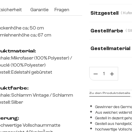
Bouclé Soft
Mi
sicherheit
Garantie
Fragen
Sitzgestell
Echt-Leder/Chenil
ckenhöhe ca.: 50 cm
Gestellfarbe
Webstoff Soft
mlehnenhöhe ca.: 67 cm
Gestellmaterial
uktmaterial:
hale: Mikrofaser (100% Polyester) /
Edelstahl gebürst
uclé (100% Polyester)
Prod
stell: Edelstahl gebürstet
uktfarbe:
Zu den Produktdetails
hale: Schlamm Vintage / Schlamm
stell: Silber
Gewinner des Germ
Aus weicher, widers
Gestell in dezent ge
terung:
Gestell aus handgeb
chwertige Vollschaummatte
hochwertige Vollsch
3