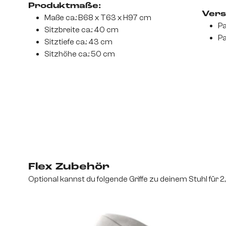
Produktmaße:
Vers
Maße ca.: B68 x T63 x H97 cm
Pa
Sitzbreite ca.: 40 cm
Pa
Sitztiefe ca.: 43 cm
Sitzhöhe ca.: 50 cm
Flex Zubehör
Optional kannst du folgende Griffe zu deinem Stuhl für 