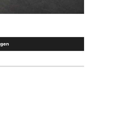
Stuhlgriff Flex-Ru
Metall Effektlackierung Titan
2,90 €
ügen