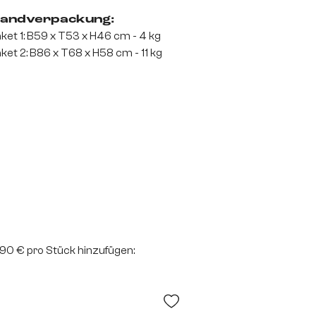
andverpackung:
ket 1: B59 x T53 x H46 cm - 4 kg
ket 2: B86 x T68 x H58 cm - 11 kg
2,90 € pro Stück hinzufügen: