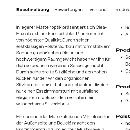
Beschreibung
Bewertungen
Versand
Produkt
In legerer Mattenoptik präsentiert sich Clea-
Rü
Flex als extrem komfortabler Premiumstuhl
Ar
von höchster Qualität. Durch seinen
erstklassigen Polsteraufbau mit formstabilem
Prod
Schaum, mehrfachen Diolen und
Sc
hochwertigem Raumgewicht haben wir ihn für
Bo
dich so bequem wie einen Sessel gemacht.
Ge
Durch seine breite Sitzfläche und den hohen
Rücken runden wir den organischen
Sitzkomfort perfekt ab und schenken dir nicht
Prod
nur einen Esszimmerstuhl mit auffallend
Sc
elegantem Look, sondern vor allem ein
Ge
wunderbares Sitzerlebnis.
Ein spannender Materialmix aus Mikrofaser an
Pols
der Außenseite und Bouclé macht den
ho
Esszimmerstuhl zum echten Must-Have in