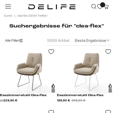
Zum Hauptinhalt springen
Suche
clea-flex (3999 Treffer)
Suchergebnisse für "clea-flex"
3999 Artikel
Beste Ergebnisse
Alle Filter
Esszimmerstuhl Clea-Flex
Esszimmerstuhl Clea-Flex
ab
229,90 €
199,90 €
259,90 €