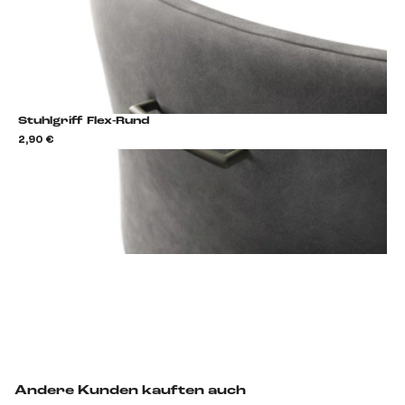
Stuhlgriff Flex-Rund
2,90 €
2,9
Stuhlgriff hinzufügen
Andere Kunden kauften auch