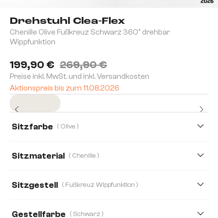
Drehstuhl Clea-Flex
Chenille Olive Fußkreuz Schwarz 360° drehbar
Wippfunktion
199,90 €
269,90 €
Preise inkl. MwSt. und inkl. Versandkosten
Aktionspreis bis zum 11.08.2026
Sofort versandfertig
Sitzfarbe
( Olive )
Sitzmaterial
( Chenille )
Chenille
Boucle
Bouclé Soft
Sitzgestell
( Fußkreuz Wippfunktion )
Echt-Leder/Chenille
Mikrofaser
Gestellfarbe
( Schwarz )
Mikrofaser/Bouclé
Strukturstoff Soft