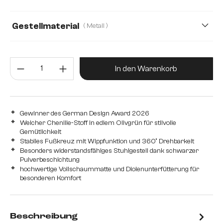
Webstoff Soft
Gestellmaterial
( Metall )
Metall
Edelstahl gebürstet
Edelstahl graphit
Produkt Anzahl: Gib den gewünsc
Eiche
Holz
In den Warenkorb
Gewinner des German Design Award 2026
Weicher Chenille-Stoff in edlem Olivgrün für stilvolle
Gemütlichkeit
Stabiles Fußkreuz mit Wippfunktion und 360° Drehbarkeit
Besonders widerstandsfähiges Stuhlgestell dank schwarzer
Pulverbeschichtung
hochwertige Vollschaummatte und Diolenunterfütterung für
besonderen Komfort
Beschreibung