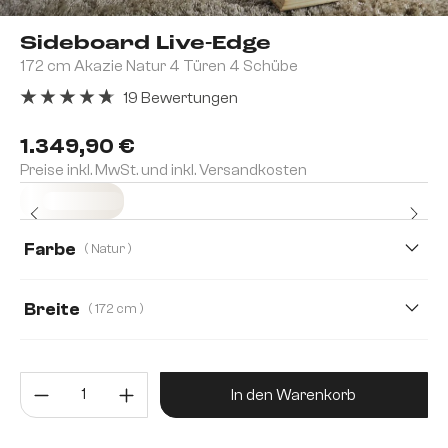
Sideboard Live-Edge
172 cm Akazie Natur 4 Türen 4 Schübe
19 Bewertungen
Durchschnittliche Bewertung von 4.84 von 5 Sternen
1.349,90 €
Preise inkl. MwSt. und inkl. Versandkosten
Sofort versandfertig
Farbe
( Natur )
Breite
( 172 cm )
147 cm
172 cm
Produkt Anzahl: Gib den gewünsc
In den Warenkorb