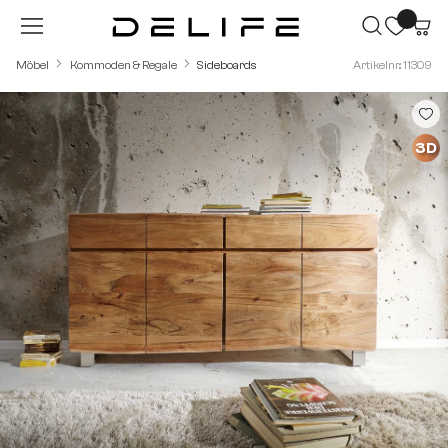
Zum Hauptinhalt springen
Möbel
Kommoden & Regale
Sideboards
Artikelnr.: 11309
Bildergalerie überspringen
3D