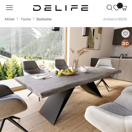
Zum Hauptinhalt springen
Möbel
Tische
Esstische
Artikelnr.: 35539
Bildergalerie überspringen
3D