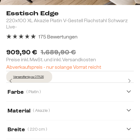
Esstisch Edge
220x100 XL Akazie Platin V-Gestell Flachstahl Schwarz
Live-
175 Bewertungen
Durchschnittliche Bewertung von 4.91 von 5 Sternen
909,90 €
1.689,90 €
Preise inkl. MwSt. und inkl. Versandkosten
Abverkaufspreis - nur solange Vorrat reicht
Versandfertig ca. 07.11.26
Farbe
( Platin )
Material
( Akazie )
Akazie
Eiche
Breite
( 220 cm )