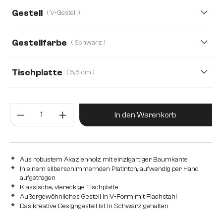
200 cm
220 cm
260 cm
300 cm
Gestell
( V-Gestell )
140 cm
160 cm
180 cm
240 cm
Gestellfarbe
( Schwarz )
280 cm
Tischplatte
( 5,5 cm )
5,5 cm
2,5 cm
3,5 cm
4,0 cm
5,0 cm
Produkt Anzahl: Gib den gewünsc
In den Warenkorb
Aus robustem Akazienholz mit einzigartiger Baumkante
In einem silberschimmernden Platinton, aufwendig per Hand
aufgetragen
Klassische, viereckige Tischplatte
Außergewöhnliches Gestell in V-Form mit Flachstahl
Das kreative Designgestell ist in Schwarz gehalten