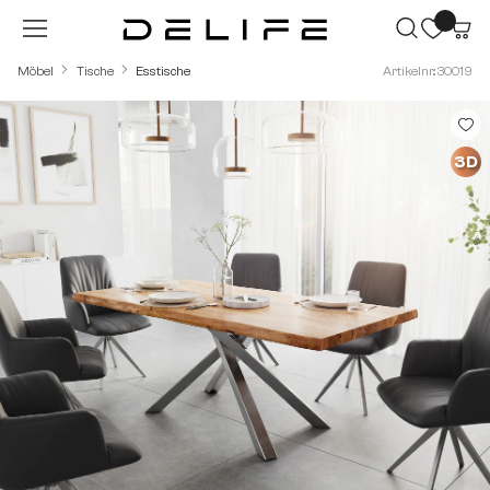
Zum Hauptinhalt springen
Möbel
Tische
Esstische
Artikelnr.: 30019
Bildergalerie überspringen
3D