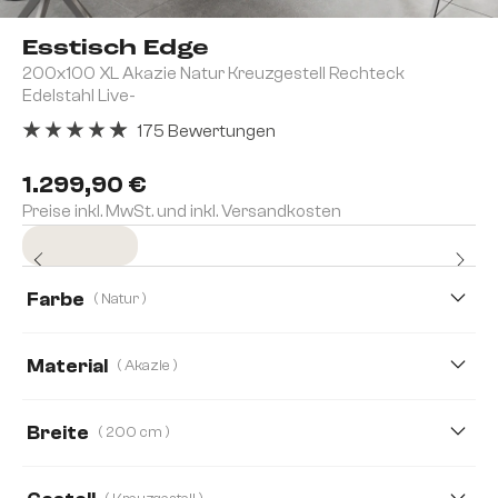
Esstisch Edge
200x100 XL Akazie Natur Kreuzgestell Rechteck
Edelstahl Live-
175 Bewertungen
Durchschnittliche Bewertung von 4.91 von 5 Sternen
1.299,90 €
Preise inkl. MwSt. und inkl. Versandkosten
Sofort versandfertig
Farbe
( Natur )
Material
( Akazie )
Akazie
Eiche
Breite
( 200 cm )
200 cm
260 cm
280 cm
300 cm