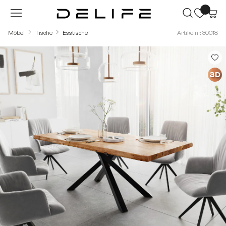
Zum Hauptinhalt springen
Möbel
Tische
Esstische
Artikelnr.: 30018
Bildergalerie überspringen
3D