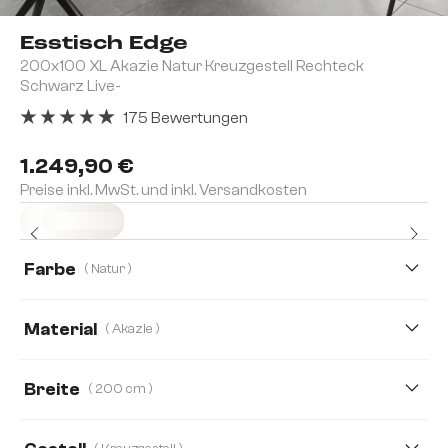
Esstisch Edge
200x100 XL Akazie Natur Kreuzgestell Rechteck
Schwarz Live-
175 Bewertungen
Durchschnittliche Bewertung von 4.91 von 5 Sternen
1.249,90 €
Preise inkl. MwSt. und inkl. Versandkosten
Sofort versandfertig
Farbe
( Natur )
Material
( Akazie )
Akazie
Eiche
Breite
( 200 cm )
200 cm
260 cm
140 cm
160 cm