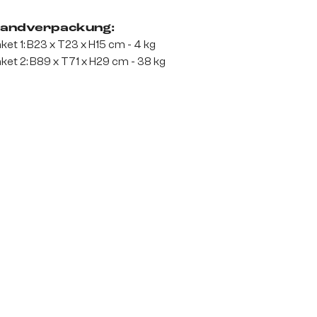
andverpackung:
ket 1: B23 x T23 x H15 cm - 4 kg
ket 2: B89 x T71 x H29 cm - 38 kg