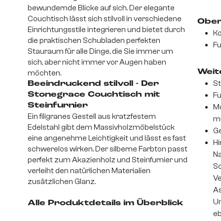
bewundernde Blicke auf sich. Der elegante
Couchtisch lässt sich stilvoll in verschiedene
Ober
Einrichtungsstile integrieren und bietet durch
Ko
die praktischen Schubladen perfekten
Fu
Stauraum für alle Dinge, die Sie immer um
sich, aber nicht immer vor Augen haben
Weite
möchten.
St
Beeindruckend stilvoll - Der
Stonegrace Couchtisch mit
Fu
Steinfurnier
Mo
Ein filigranes Gestell aus kratzfestem
m
Edelstahl gibt dem Massivholzmöbelstück
Ge
eine angenehme Leichtigkeit und lässt es fast
Hi
schwerelos wirken. Der silberne Farbton passt
Na
perfekt zum Akazienholz und Steinfurnier und
S
verleiht den natürlichen Materialien
Ve
zusätzlichen Glanz.
As
Un
Alle Produktdetails im Überblick
eb