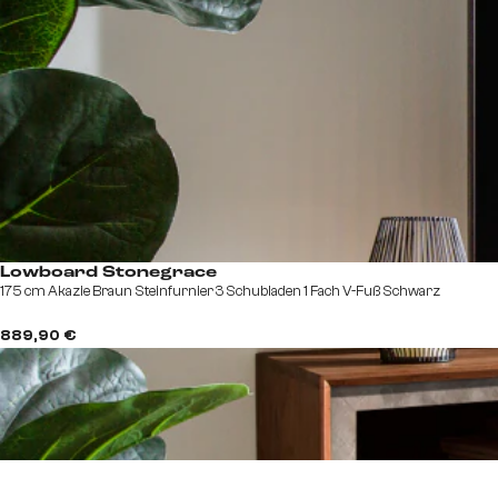
Lowboard Stonegrace
175 cm Akazie Braun Steinfurnier 3 Schubladen 1 Fach V-Fuß Schwarz
889,90 €