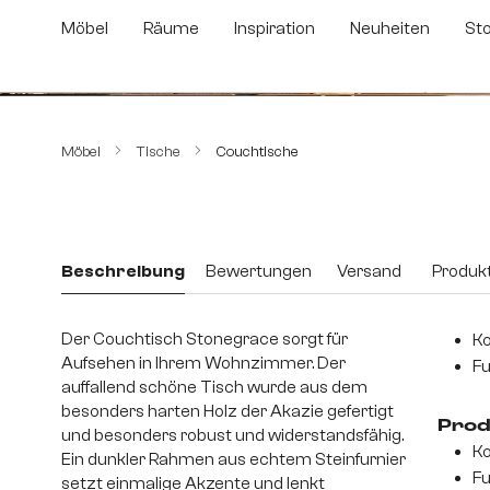
m Hauptinhalt springen
Zur Suche springen
Zur Hauptnavigation springen
Möbel
Räume
Inspiration
Neuheiten
St
Bildergalerie überspringen
Möbel
Tische
Couchtische
Beschreibung
Bewertungen
Versand
Produkt
Der Couchtisch Stonegrace sorgt für
Ko
Aufsehen in Ihrem Wohnzimmer. Der
Fu
auffallend schöne Tisch wurde aus dem
besonders harten Holz der Akazie gefertigt
Prod
und besonders robust und widerstandsfähig.
Ko
Ein dunkler Rahmen aus echtem Steinfurnier
Fu
setzt einmalige Akzente und lenkt