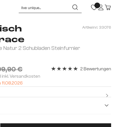
isch
Artikelnr.:
33076
race
 Natur 2 Schubladen Steinfurnier
9,90 €
2 Bewertungen
Durchschnittliche Bewertung von 5 v
d inkl. Versandkosten
m 11.08.2026
Kostenlo
Premium