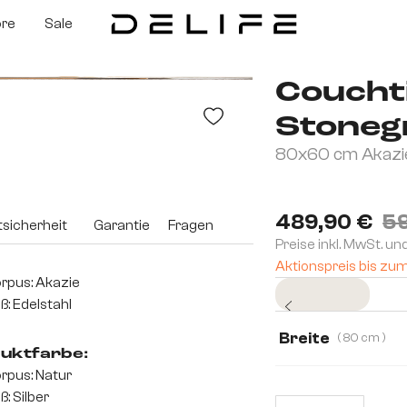
ore
Sale
Coucht
Stoneg
80x60 cm Akazie
489,90 €
59
sicherheit
Garantie
Fragen
Preise inkl. MwSt. un
Aktionspreis bis zu
rpus: Akazie
Sofort versandfertig
ß: Edelstahl
Breite
( 80 cm )
uktfarbe:
80 cm
115 cm
rpus: Natur
ß: Silber