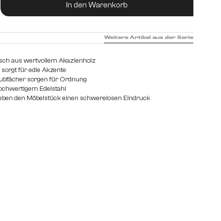
ukt Anzahl: Gib den gewünschten Wert ein od
In den Warenkorb
Weitere Artikel aus der Serie
isch aus wertvollem Akazienholz
 sorgt für edle Akzente
ubfächer sorgen für Ordnung
hochwertigem Edelstahl
geben den Möbelstück einen schwerelosen Eindruck