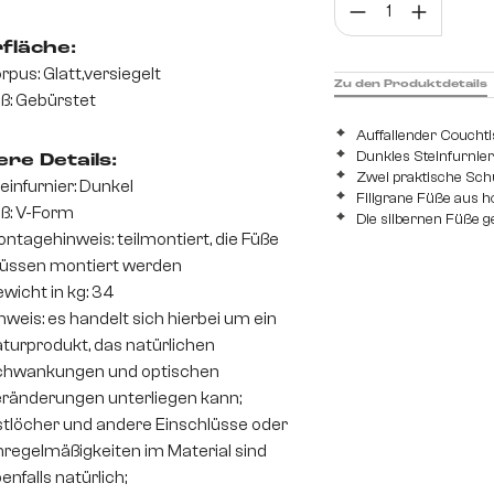
Prod
fläche:
rpus: Glatt,versiegelt
Zu den Produktdetails
ß: Gebürstet
Auffallender Coucht
Dunkles Steinfurnier
re Details:
Zwei praktische Sch
einfurnier: Dunkel
Filigrane Füße aus 
ß: V-Form
Die silbernen Füße 
ntagehinweis: teilmontiert, die Füße
üssen montiert werden
wicht in kg: 34
nweis: es handelt sich hierbei um ein
turprodukt, das natürlichen
chwankungen und optischen
ränderungen unterliegen kann;
tlöcher und andere Einschlüsse oder
regelmäßigkeiten im Material sind
enfalls natürlich;