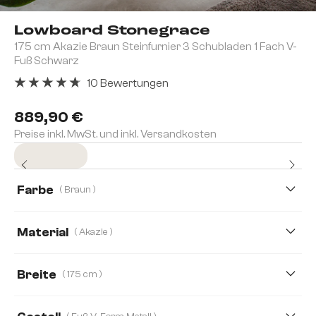
Lowboard Stonegrace
175 cm Akazie Braun Steinfurnier 3 Schubladen 1 Fach V-
Fuß Schwarz
10 Bewertungen
Durchschnittliche Bewertung von 4.8 von 5 Sternen
889,90 €
Preise inkl. MwSt. und inkl. Versandkosten
Sofort versandfertig
Farbe
( Braun )
Material
( Akazie )
Akazie
Eiche
Breite
( 175 cm )
175 cm
145 cm
200 cm
240 cm