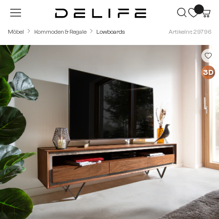
Zum Hauptinhalt springen
Möbel
Kommoden & Regale
Lowboards
Artikelnr.: 29796
Bildergalerie überspringen
3D