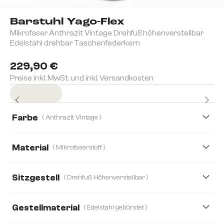
Barstuhl Yago-Flex
Mikrofaser Anthrazit Vintage Drehfuß höhenverstellbar
Edelstahl drehbar Taschenfederkern
229,90 €
Preise inkl. MwSt. und inkl. Versandkosten
Sofort versandfertig
Farbe
( Anthrazit Vintage )
Material
( Mikrofaserstoff )
Mikrofaserstoff
Boucle
Bouclé Soft
Cord
Sitzgestell
( Drehfuß Höhenverstellbar )
Echt Leder
Mikrofaser/Bouclé
Plüsch
Gestellmaterial
( Edelstahl gebürstet )
Strukturstoff Soft
Teddystoff
Webstoff Soft