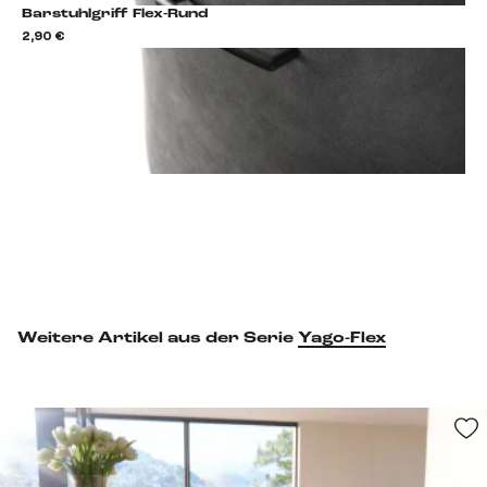
Barstuhlgriff Flex-Rund
2,90 €
2,9
Barstuhlgriff hinzufügen
Weitere Artikel aus der Serie
Yago-Flex