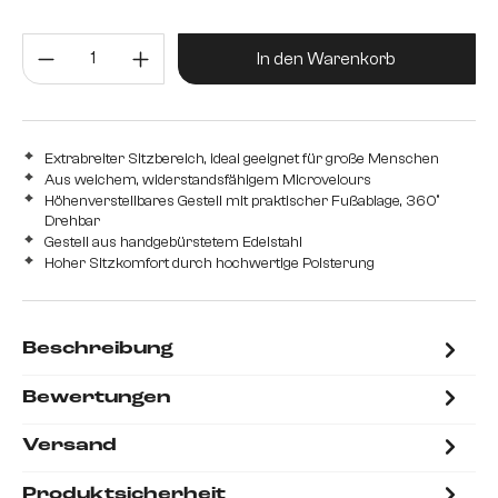
Edelstahl gebürstet
Metall
Produkt Anzahl: Gib den gewünsc
In den Warenkorb
Extrabreiter Sitzbereich, ideal geeignet für große Menschen
Aus weichem, widerstandsfähigem Microvelours
Höhenverstellbares Gestell mit praktischer Fußablage, 360°
Drehbar
Gestell aus handgebürstetem Edelstahl
Hoher Sitzkomfort durch hochwertige Polsterung
Beschreibung
Bewertungen
Versand
Produktsicherheit