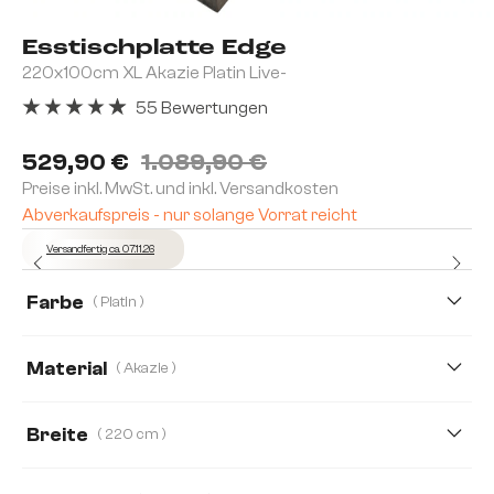
Esstischplatte Edge
220x100cm XL Akazie Platin Live-
55 Bewertungen
Durchschnittliche Bewertung von 4.96 von 5 Sternen
529,90 €
1.089,90 €
Preise inkl. MwSt. und inkl. Versandkosten
Abverkaufspreis - nur solange Vorrat reicht
Versandfertig ca. 07.11.26
Farbe
( Platin )
Material
( Akazie )
Akazie
Eiche
Keramik
Breite
( 220 cm )
200 cm
220 cm
260 cm
300 cm