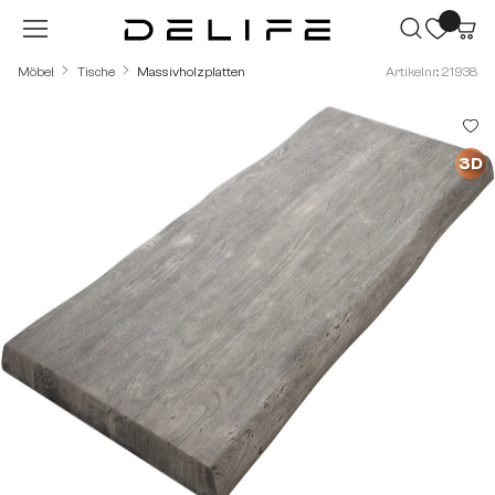
Zum Hauptinhalt springen
Möbel
Tische
Massivholzplatten
Artikelnr.: 21938
Bildergalerie überspringen
3D