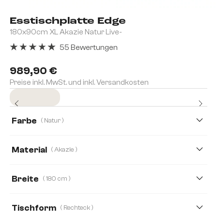
Esstischplatte Edge
180x90cm XL Akazie Natur Live-
55 Bewertungen
Durchschnittliche Bewertung von 4.96 von 5 Sternen
989,90 €
Preise inkl. MwSt. und inkl. Versandkosten
Sofort versandfertig
Farbe
( Natur )
Material
( Akazie )
Akazie
Eiche
Keramik
Breite
( 180 cm )
140 cm
160 cm
180 cm
200 cm
Tischform
( Rechteck )