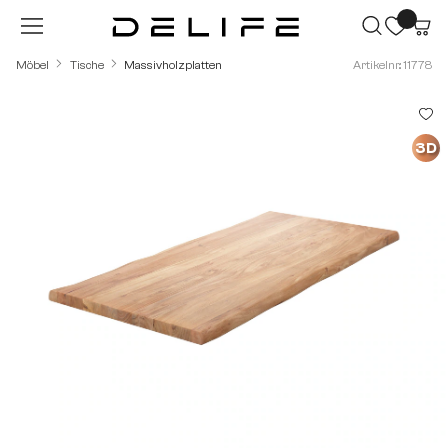
Zum Hauptinhalt springen
Möbel
Tische
Massivholzplatten
Artikelnr.: 11778
Bildergalerie überspringen
3D