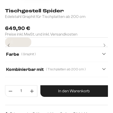
Tischgestell Spider
Edelstahl Graphit für Tischplatten ab 200 cm
649,90 €
Preise inkl. MwSt. und inkl. Versandkosten
Sofort versandfertig
Farbe
( Graphit )
Kombinierbar mit
( Tischplatten ab 200 cm )
Ausziehtische von 180-300 cm
Produkt Anzahl: Gib den gewünsc
Tischplatten ab 200 cm
In den Warenkorb