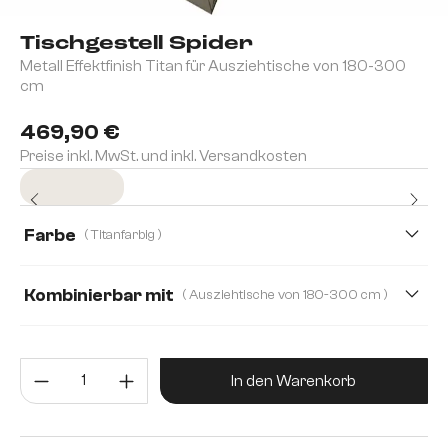
Tischgestell Spider
Metall Effektfinish Titan für Ausziehtische von 180-300
cm
469,90 €
Preise inkl. MwSt. und inkl. Versandkosten
Sofort versandfertig
Farbe
( Titanfarbig )
Kombinierbar mit
( Ausziehtische von 180-300 cm )
Ausziehtische von 180-300 cm
Produkt Anzahl: Gib den gewünsc
Tischplatten ab 200 cm
In den Warenkorb