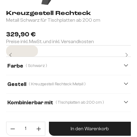
Kreuzgestell Rechteck
Metall Schwarz für Tischplatten ab 200 cm
329,90 €
Preise inkl. MwSt. und inkl. Versandkosten
Sofort versandfertig
Farbe
( Schwarz )
Gestell
( Kreuzgestell Rechteck Metall )
Kreuzgestell Rechteck Edelstahl Graphit
Kombinierbar mit
( Tischplatten ab 200 cm )
Ausziehtische von 180-300 cm
Produkt Anzahl: Gib den gewünsc
Tischplatten ab 200 cm
In den Warenkorb